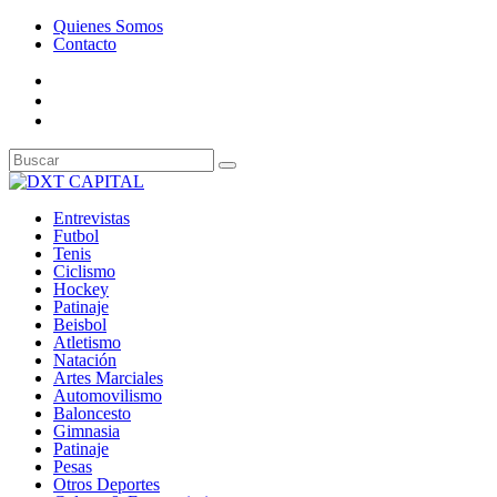
Quienes Somos
Contacto
Entrevistas
Futbol
Tenis
Ciclismo
Hockey
Patinaje
Beisbol
Atletismo
Natación
Artes Marciales
Automovilismo
Baloncesto
Gimnasia
Patinaje
Pesas
Otros Deportes