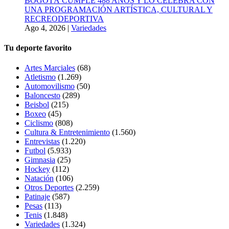
BOGOTÁ CUMPLE 488 AÑOS Y LO CELEBRA CON
UNA PROGRAMACIÓN ARTÍSTICA, CULTURAL Y
RECREODEPORTIVA
Ago 4, 2026
|
Variedades
Tu deporte favorito
Artes Marciales
(68)
Atletismo
(1.269)
Automovilismo
(50)
Baloncesto
(289)
Beisbol
(215)
Boxeo
(45)
Ciclismo
(808)
Cultura & Entretenimiento
(1.560)
Entrevistas
(1.220)
Futbol
(5.933)
Gimnasia
(25)
Hockey
(112)
Natación
(106)
Otros Deportes
(2.259)
Patinaje
(587)
Pesas
(113)
Tenis
(1.848)
Variedades
(1.324)