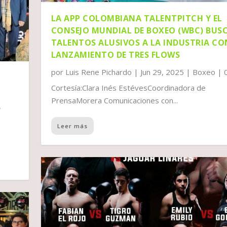
LA APP COLOMBIANA TALENTPITCH Y EL
CONSEJO MUNDIAL DE BOXEO (WBC) BUS
TALENTOS ALUSIVOS A LA INDUSTRIA CO
LANZAMIENTO DE TRES FLOWS
por
Luis Rene Pichardo
|
Jun 29, 2025
|
Boxeo
|
Cortesía:Clara Inés EstévesCoordinadora de
PrensaMorera Comunicaciones con...
Leer más