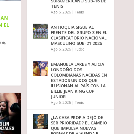
SURAMERICANO SUB-16 DE
TENIS
Ago 6, 2026
|
Tenis
CAN
N EL
ANTIOQUIA SIGUE AL
FRENTE DEL GRUPO 3 EN EL
CLASIFICATORIO NACIONAL
0
MASCULINO SUB-21 2026
Ago 6, 2026
|
Futbol
EMANUELA LARES Y ALICIA
LONDOÑO DOS
COLOMBIANAS NACIDAS EN
ESTADOS UNIDOS QUE
ILUSIONAN AL PAÍS CON LA
BILLIE JEAN KING CUP
JUNIOR
Ago 6, 2026
|
Tenis
¿LA CASA PROPIA DEJÓ DE
SER PRIORIDAD? EL CAMBIO
QUE IMPULSA NUEVAS
FORMAS DE VIVIENDA E