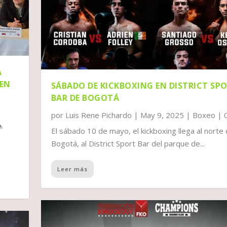
A
 EN
SÁBADO DE KICKBOXING EN DISTRICT SP
BAR DE BOGOTÁ
por
Luis Rene Pichardo
|
May 9, 2025
|
Boxeo
|
El sábado 10 de mayo, el kickboxing llega al norte
Bogotá, al District Sport Bar del parque de...
Leer más