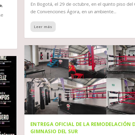
En Bogotá, el 29 de octubre, en el quinto piso del
de Convenciones Ágora, en un ambiente...
se
ONES” EN LA EDICIÓN...
CIÓN 38 DE LA CONVEN...
ACIÓN DEL GIMNASIO DE...
IÓN MUNDIAL DE BOXEO ...
 Y EL CONSEJO MUNDIAL...
oxeo
oxeo
Boxeo
Boxeo
Boxeo
|
|
|
|
|
0
0
0
0
0
Leer más
ENTREGA OFICIAL DE LA REMODELACIÓN 
GIMNASIO DEL SUR