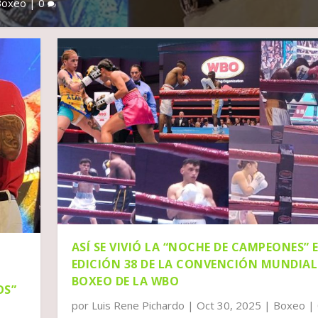
Boxeo
|
0
ASÍ SE VIVIÓ LA “NOCHE DE CAMPEONES” 
EDICIÓN 38 DE LA CONVENCIÓN MUNDIAL
BOXEO DE LA WBO
OS”
por
Luis Rene Pichardo
|
Oct 30, 2025
|
Boxeo
|