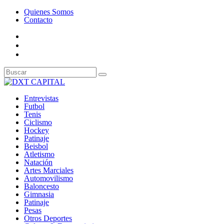
Quienes Somos
Contacto
Entrevistas
Futbol
Tenis
Ciclismo
Hockey
Patinaje
Beisbol
Atletismo
Natación
Artes Marciales
Automovilismo
Baloncesto
Gimnasia
Patinaje
Pesas
Otros Deportes