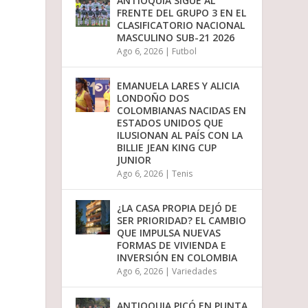
ANTIOQUIA SIGUE AL
o
FRENTE DEL GRUPO 3 EN EL
d
CLASIFICATORIO NACIONAL
i
MASCULINO SUB-21 2026
s
Ago 6, 2026
|
Futbol
m
i
n
EMANUELA LARES Y ALICIA
u
LONDOÑO DOS
i
COLOMBIANAS NACIDAS EN
r
ESTADOS UNIDOS QUE
e
ILUSIONAN AL PAÍS CON LA
l
BILLIE JEAN KING CUP
v
JUNIOR
o
Ago 6, 2026
|
Tenis
l
u
m
a
¿LA CASA PROPIA DEJÓ DE
e
SER PRIORIDAD? EL CAMBIO
n
QUE IMPULSA NUEVAS
.
FORMAS DE VIVIENDA E
INVERSIÓN EN COLOMBIA
Ago 6, 2026
|
Variedades
ANTIOQUIA PICÓ EN PUNTA