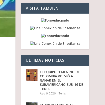
a
a
VISITA TAMBIEN
r
r
i
b
a
/
a
b
a
j
o
p
ULTIMAS NOTICIAS
a
r
a
EL EQUIPO FEMENINO DE
a
COLOMBIA VOLVIÓ A
u
GANAR EN EL
m
SURAMERICANO SUB-16 DE
e
TENIS
n
Ago 6, 2026
|
Tenis
t
a
r