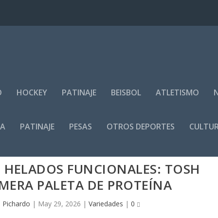
O
HOCKEY
PATINAJE
BEISBOL
ATLETISMO
IA
PATINAJE
PESAS
OTROS DEPORTES
CULTUR
 HELADOS FUNCIONALES: TOSH
IMERA PALETA DE PROTEÍNA
e Pichardo
|
May 29, 2026
|
Variedades
|
0