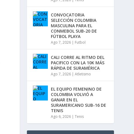
i
n
u
CONVOCATORIA
i
SELECCIÓN COLOMBIA
r
MASCULINA PARA EL
e
CONMEBOL SUB-20 DE
l
FÚTBOL PLAYA
v
Ago 7, 2026
|
Futbol
o
l
u
CALI CORRE AL RITMO DEL
m
o
PACIFICO CON LA 10K MÁS
e
RÁPIDA DE SURAMÉRICA
n
Ago 7, 2026
|
Atletismo
.
EL EQUIPO FEMENINO DE
COLOMBIA VOLVIÓ A
GANAR EN EL
SURAMERICANO SUB-16 DE
TENIS
Ago 6, 2026
|
Tenis