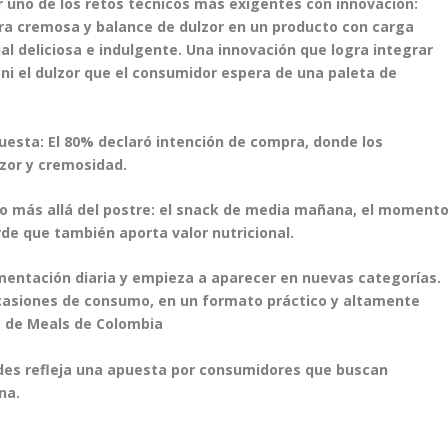
er uno de los retos técnicos más exigentes con innovación:
ra cremosa y balance de dulzor en un producto con carga
al deliciosa e indulgente. Una innovación que logra integrar
 ni el dulzor que el consumidor espera de una paleta de
uesta: El 80% declaró intención de compra, donde los
zor y cremosidad.
o más allá del postre: el snack de media mañana, el moment
rde que también aporta valor nutricional.
imentación diaria y empieza a aparecer en nuevas categorías.
ocasiones de consumo, en un formato práctico y altamente
a de Meals de Colombia
ades refleja una apuesta por consumidores que buscan
na.