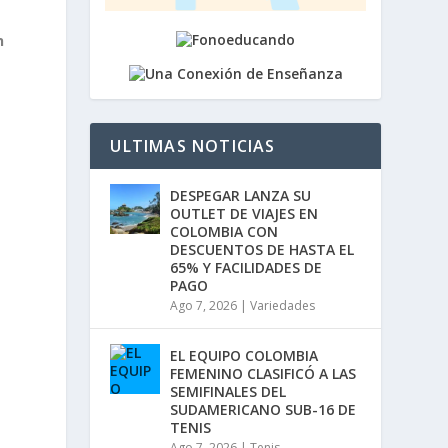
b
a
n
/
a
b
a
j
o
ULTIMAS NOTICIAS
p
a
r
DESPEGAR LANZA SU
a
OUTLET DE VIAJES EN
s
a
COLOMBIA CON
u
DESCUENTOS DE HASTA EL
m
65% Y FACILIDADES DE
e
PAGO
n
Ago 7, 2026
|
Variedades
t
a
r
EL EQUIPO COLOMBIA
o
FEMENINO CLASIFICÓ A LAS
d
SEMIFINALES DEL
i
SUDAMERICANO SUB-16 DE
s
TENIS
m
Ago 7, 2026
|
Tenis