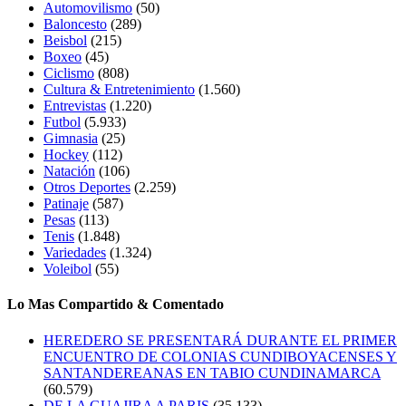
Automovilismo
(50)
Baloncesto
(289)
Beisbol
(215)
Boxeo
(45)
Ciclismo
(808)
Cultura & Entretenimiento
(1.560)
Entrevistas
(1.220)
Futbol
(5.933)
Gimnasia
(25)
Hockey
(112)
Natación
(106)
Otros Deportes
(2.259)
Patinaje
(587)
Pesas
(113)
Tenis
(1.848)
Variedades
(1.324)
Voleibol
(55)
Lo Mas Compartido & Comentado
HEREDERO SE PRESENTARÁ DURANTE EL PRIMER
ENCUENTRO DE COLONIAS CUNDIBOYACENSES Y
SANTANDEREANAS EN TABIO CUNDINAMARCA
(60.579)
DE LA GUAJIRA A PARIS
(35.133)