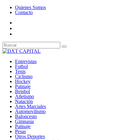
Quienes Somos
Contacto
Entrevistas
Futbol
Tenis
Ciclismo
Hockey
Patinaje
Beisbol
Atletismo
Natación
Artes Marciales
Automovilismo
Baloncesto
Gimnasia
Patinaje
Pesas
Otros Deportes