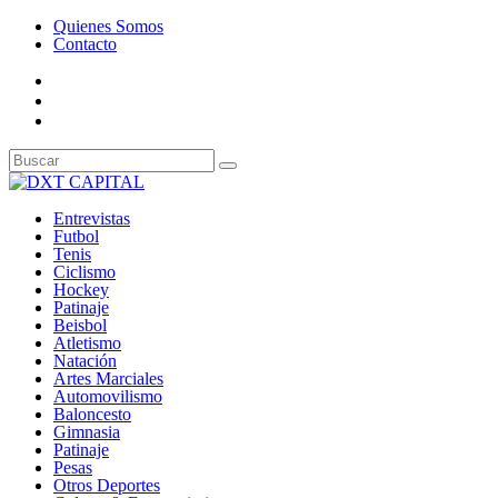
Quienes Somos
Contacto
Entrevistas
Futbol
Tenis
Ciclismo
Hockey
Patinaje
Beisbol
Atletismo
Natación
Artes Marciales
Automovilismo
Baloncesto
Gimnasia
Patinaje
Pesas
Otros Deportes