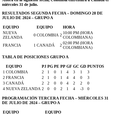
miércoles 31 de julio.
RESULTADOS SEGUNDA FECHA – DOMINGO 28 DE
JULIO DE 2024 – GRUPO A
EQUIPO
EQUIPO
HORA
NUEVA
10:00 PM (HORA
0
COLOMBIA
2
ZELANDA
COLOMBIANA)
02:00 PM (HORA
FRANCIA
1
CANADÁ
2
COLOMBIANA)
TABLA DE POSICIONES GRUPO A
EQUIPO
PJ
PG
PE
PP
GF
GC
GD
PUNTOS
1
COLOMBIA
2
1
0
1
4
3
1
3
2
FRANCIA
2
1
0
1
4
4
0
3
3
CANADÁ
2
2
0
0
4
2
2
0
4
NUEVA ZELANDA
2
0
0
2
1
4
-3
0
PROGRAMACIÓN TERCERA FECHA – MIÉRCOLES 31
DE JULIO DE 2024 – GRUPO A
EQUIPO
EQUIPO