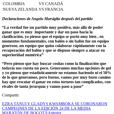
COLOMBIA
VS
CANADÁ
NUEVA ZELANDA
VS
FRANCIA
Declaraciones de Angelo Marsiglia después del partido
“La verdad fue un partido muy positivo, más allá de poder
ganar que es muy importante y dar un paso hacia la
clasificación, yo pienso que el equipo se portó muy bien , en
momentos fundamentales, con balón o sin balón fue un equipo
generoso, un equipo que quiso colaborar rápidamente con la
recuperación del balón y que se dispuso siempre a atacar en
superioridad numérica”
“Pero pienso que hay buscar cositas como la finalización que
todavía nos cuesta un poco. Generamos muchas opciones de gol
y yo pienso que estadísticamente no estamos haciendo ni el 50%
de lo que generamos, pero bueno, vamos por muy buen camino
hay que rescatar el ganar en estos torneos tan complicados, con
rivales de tanta jerarquía y vamos paso a paso”
Compartir:
EZRA TANUI Y GLADYS KWAMBOKA SE CORONARON
CAMPEONES DE LA EDICIÓN 24 DE LA MEDIA
MARATÓN DE BOGOTÁ
Anterior