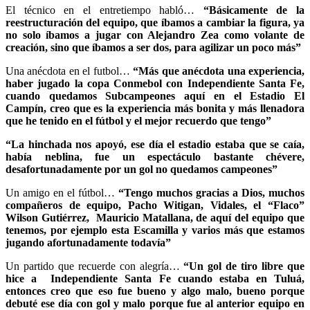
El técnico en el entretiempo habló…
“Básicamente de la
reestructuración del equipo, que íbamos a cambiar la figura, ya
no solo íbamos a jugar con Alejandro Zea como volante de
creación, sino que íbamos a ser dos, para agilizar un poco más”
Una anécdota en el futbol…
“Más que anécdota una experiencia,
haber jugado la copa Conmebol con Independiente Santa Fe,
cuando quedamos Subcampeones aquí en el Estadio El
Campín, creo que es la experiencia más bonita y más llenadora
que he tenido en el fútbol y el mejor recuerdo que tengo”
“La hinchada nos apoyó, ese día el estadio estaba que se caía,
había neblina, fue un espectáculo bastante chévere,
desafortunadamente por un gol no quedamos campeones”
Un amigo en el fútbol…
“Tengo muchos gracias a Dios, muchos
compañeros de equipo, Pacho Witigan, Vidales, el “Flaco”
Wilson Gutiérrez, Mauricio Matallana, de aquí del equipo que
tenemos, por ejemplo esta Escamilla y varios más que estamos
jugando afortunadamente todavía”
Un partido que recuerde con alegría…
“Un gol de tiro libre que
hice a Independiente Santa Fe cuando estaba en Tuluá,
entonces creo que eso fue bueno y algo malo, bueno porque
debuté ese día con gol y malo porque fue al anterior equipo en