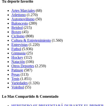
Tu deporte favorito
Artes Marciales
(68)
Atletismo
(1.270)
Automovilismo
(50)
Baloncesto
(289)
Beisbol
(215)
Boxeo
(45)
Ciclismo
(808)
Cultura & Entretenimiento
(1.560)
Entrevistas
(1.220)
Futbol
(5.936)
Gimnasia
(25)
Hockey
(112)
Natación
(106)
Otros Deportes
(2.259)
Patinaje
(587)
Pesas
(113)
Tenis
(1.851)
Variedades
(1.326)
Voleibol
(55)
Lo Mas Compartido & Comentado
HEREDERO SE PRESENTARÁ DURANTE EL PRIMER