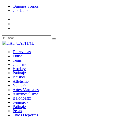
Quienes Somos
Contacto
Entrevistas
Futbol
Tenis
Ciclismo
Hockey
Patinaje
Beisbol
Atletismo
Natación
Artes Marciales
Automovilismo
Baloncesto
Gimnasia
Patinaje
Pesas
Otros Deportes