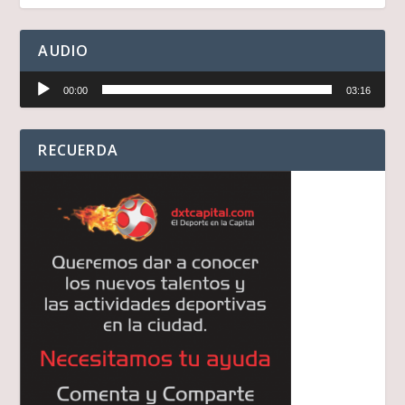
AUDIO
Reproductor
00:00
03:16
de
audio
RECUERDA