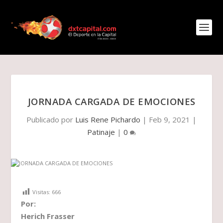
JORNADA CARGADA DE EMOCIONES
Publicado por
Luis Rene Pichardo
|
Feb 9, 2021
|
Patinaje
|
0
Visitas:
666
Por:
Herich Frasser