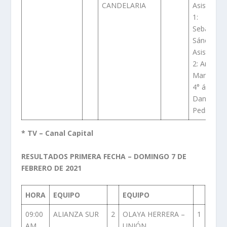
CANDELARIA
Asistente
1:
Sebastián
Sánchez
Asistente
2: Andrés
Martínez
4° árbitro:
Daniel
Pedrozo
* TV – Canal Capital
RESULTADOS PRIMERA FECHA – DOMINGO 7 DE
FEBRERO DE 2021
HORA
EQUIPO
EQUIPO
09:00
ALIANZA SUR
2
OLAYA HERRERA –
1
AM
UNIÓN