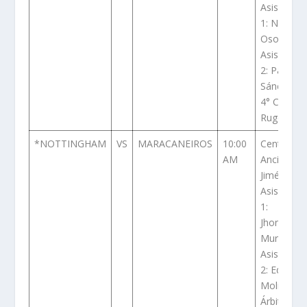
Asistente
1: Nicolás
Osorio
Asistente
2: Paola
Sánchez
4° Cristian
Ruge
*NOTTINGHAM
VS
MARACANEIROS
10:00
Central:
AM
Ancizar
Jiménez
Asistente
1:
Jhonathan
Murillo
Asistente
2: Edward
Molina 4°
Árbitro: