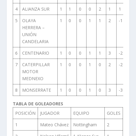
4
ALIANZA SUR
1
1
0
0
2
1
1
2
5
OLAYA
1
0
0
1
1
2
-1
0
HERRERA –
UNIÓN
CANDELARIA
6
CENTENARIO
1
0
0
1
1
3
-2
0
7
CATERPILLAR
1
0
0
1
0
2
-2
0
MOTOR
MEDNEXO
8
MONSERRATE
1
0
0
1
0
3
-3
0
TABLA DE GOLEADORES
POSICIÓN
JUGADOR
EQUIPO
GOLES
1
Mateo Chávez
Nottingham
2