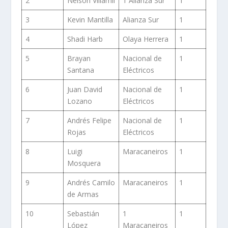
2
Nelson Villamil
1 Alianza Sur
1
3
Kevin Mantilla
Alianza Sur
1
4
Shadi Harb
Olaya Herrera
1
5
Brayan
Nacional de
1
Santana
Eléctricos
6
Juan David
Nacional de
1
Lozano
Eléctricos
7
Andrés Felipe
Nacional de
1
Rojas
Eléctricos
8
Luigi
Maracaneiros
1
Mosquera
9
Andrés Camilo
Maracaneiros
1
de Armas
10
Sebastián
1
1
López
Maracaneiros