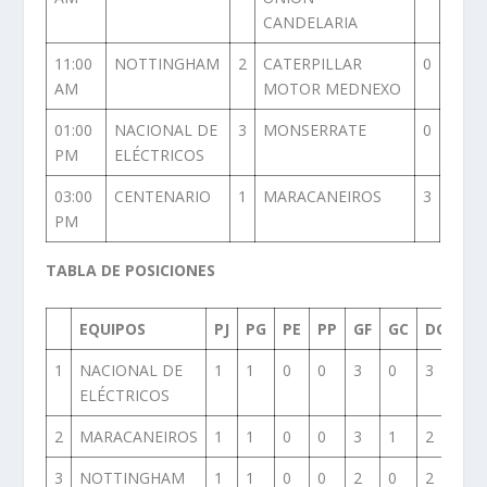
CANDELARIA
11:00
NOTTINGHAM
2
CATERPILLAR
0
AM
MOTOR MEDNEXO
01:00
NACIONAL DE
3
MONSERRATE
0
PM
ELÉCTRICOS
03:00
CENTENARIO
1
MARACANEIROS
3
PM
TABLA DE POSICIONES
EQUIPOS
PJ
PG
PE
PP
GF
GC
DG
PU
1
NACIONAL DE
1
1
0
0
3
0
3
2
ELÉCTRICOS
2
MARACANEIROS
1
1
0
0
3
1
2
2
3
NOTTINGHAM
1
1
0
0
2
0
2
2