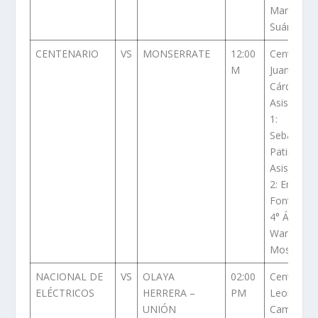
Marcela
Suárez
CENTENARIO
VS
MONSERRATE
12:00
Central
M
Juan
Cárdenas
Asistente
1:
Sebastián
Patiño
Asistente
2: Eric
Fontalvo
4° Árbitro:
Wander
Mosquera
NACIONAL DE
VS
OLAYA
02:00
Central:
ELÉCTRICOS
HERRERA –
PM
Leonardo
UNIÓN
Camargo