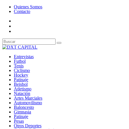
Quienes Somos
Contacto
Entrevistas
Futbol
Tenis
Ciclismo
Hockey
Patinaje
Beisbol
Atletismo
Natación
Artes Marciales
Automovilismo
Baloncesto
Gimnasia
Patinaje
Pesas
Otros Deportes