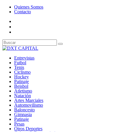
Quienes Somos
Contacto
Entrevistas
Futbol
Tenis
Ciclismo
Hockey
Patinaje
Beisbol
Atletismo
Natación
Artes Marciales
Automovilismo
Baloncesto
Gimnasia
Patinaje
Pesas
Otros Deportes