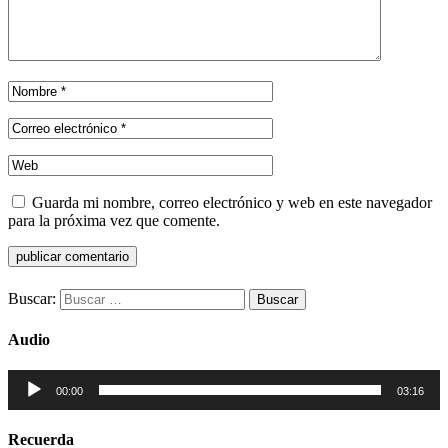
Guarda mi nombre, correo electrónico y web en este navegador
para la próxima vez que comente.
Buscar:
Audio
Reproductor
00:00
03:16
de
audio
Recuerda