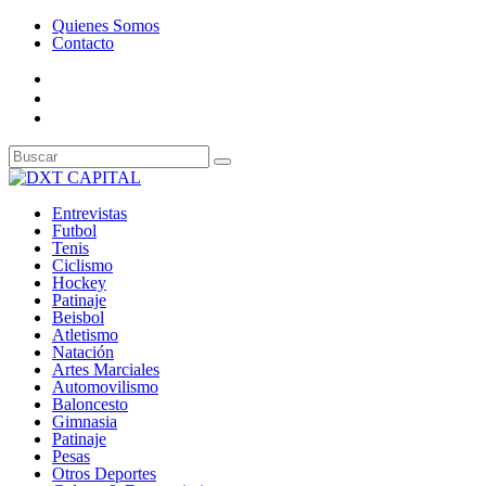
Quienes Somos
Contacto
Entrevistas
Futbol
Tenis
Ciclismo
Hockey
Patinaje
Beisbol
Atletismo
Natación
Artes Marciales
Automovilismo
Baloncesto
Gimnasia
Patinaje
Pesas
Otros Deportes