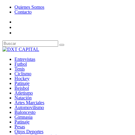
Quienes Somos
Contacto
Entrevistas
Futbol
Tenis
Ciclismo
Hockey
Patinaje
Beisbol
Atletismo
Natación
Artes Marciales
Automovilismo
Baloncesto
Gimnasia
Patinaje
Pesas
Otros Deportes