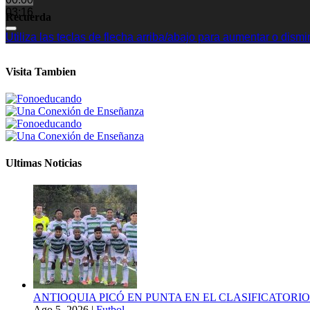
03:16
Recuerda
Utiliza las teclas de flecha arriba/abajo para aumentar o dismi
Visita Tambien
Ultimas Noticias
ANTIOQUIA PICÓ EN PUNTA EN EL CLASIFICATORIO
Ago 5, 2026
|
Futbol