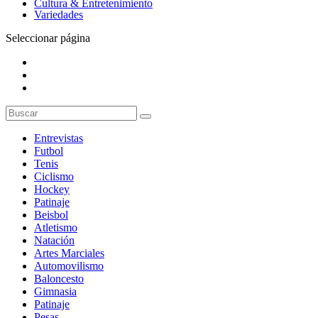
Cultura & Entretenimiento
Variedades
Seleccionar página
Entrevistas
Futbol
Tenis
Ciclismo
Hockey
Patinaje
Beisbol
Atletismo
Natación
Artes Marciales
Automovilismo
Baloncesto
Gimnasia
Patinaje
Pesas