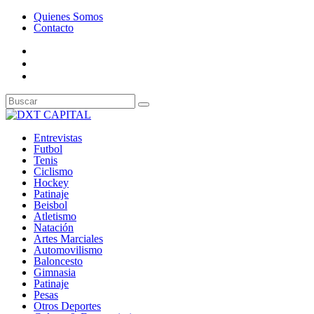
Quienes Somos
Contacto
Entrevistas
Futbol
Tenis
Ciclismo
Hockey
Patinaje
Beisbol
Atletismo
Natación
Artes Marciales
Automovilismo
Baloncesto
Gimnasia
Patinaje
Pesas
Otros Deportes