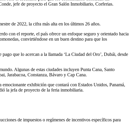
Conde, jefe de proyecto el Gran Salón Inmobiliario, Corferias.
stre de 2022, la cifra más alta en los últimos 26 años.
do con el reporte, el país ofrece un enfoque seguro y orientado hacia
ptomonedas, convirtiéndose en un buen destino para que los
 de pago que lo acercan a la llamada ‘La Ciudad del Oro’, Dubái, desde
el mundo. Algunas de estas ciudades incluyen Punta Cana, Santo
bai, Jarabacoa, Constanza, Bávaro y Cap Cana.
esta emocionante exhibición que contará con Estados Unidos, Panamá,
la jefa de proyecto de la feria inmobiliaria.
ducciones de impuestos o regímenes de incentivos específicos para