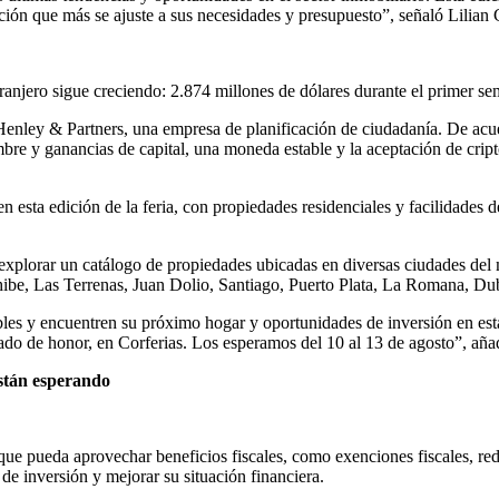
ción que más se ajuste a sus necesidades y presupuesto”, señaló Lilian 
njero sigue creciendo: 2.874 millones de dólares durante el primer seme
Henley & Partners, una empresa de planificación de ciudadanía. De acuer
mbre y ganancias de capital, una moneda estable y la aceptación de cri
n esta edición de la feria, con propiedades residenciales y facilidades
 de explorar un catálogo de propiedades ubicadas en diversas ciudades d
be, Las Terrenas, Juan Dolio, Santiago, Puerto Plata, La Romana, Du
nibles y encuentren su próximo hogar y oportunidades de inversión en 
 de honor, en Corferias. Los esperamos del 10 al 13 de agosto”, añadió 
están esperando
 que pueda aprovechar beneficios fiscales, como exenciones fiscales, re
de inversión y mejorar su situación financiera.