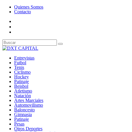
Quienes Somos
Contacto
Entrevistas
Futbol
Tenis
Ciclismo
Hockey
Patinaje
Beisbol
Atletismo
Natación
Artes Marciales
Automovilismo
Baloncesto
Gimnasia
Patinaje
Pesas
Otros Deportes