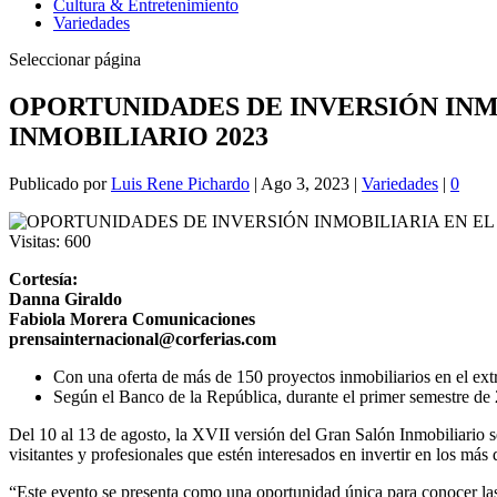
Cultura & Entretenimiento
Variedades
Seleccionar página
OPORTUNIDADES DE INVERSIÓN INM
INMOBILIARIO 2023
Publicado por
Luis Rene Pichardo
|
Ago 3, 2023
|
Variedades
|
0
Visitas:
600
Cortesía:
Danna Giraldo
Fabiola Morera Comunicaciones
prensainternacional@corferias.com
Con una oferta de más de 150 proyectos inmobiliarios en el extr
Según el Banco de la República, durante el primer semestre de 2
Del 10 al 13 de agosto, la XVII versión del Gran Salón Inmobiliario s
visitantes y profesionales que estén interesados en invertir en los más
“Este evento se presenta como una oportunidad única para conocer las 