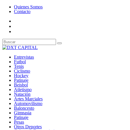
Quienes Somos
Contacto
Entrevistas
Futbol
Tenis
Ciclismo
Hockey
Patinaje
Beisbol
Atletismo
Natación
Artes Marciales
Automovilismo
Baloncesto
Gimnasia
Patinaje
Pesas
Otros Deportes