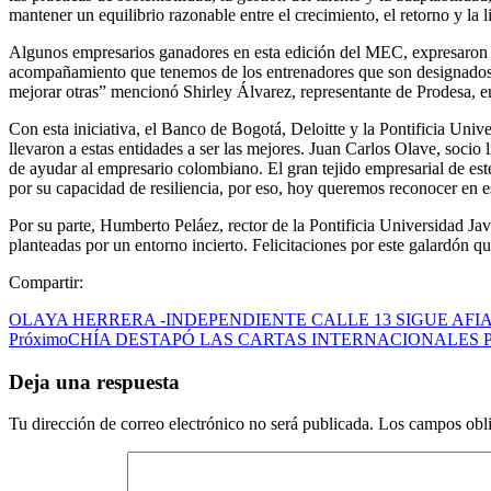
mantener un equilibrio razonable entre el crecimiento, el retorno y l
Algunos empresarios ganadores en esta edición del MEC, expresaron su g
acompañamiento que tenemos de los entrenadores que son designados p
mejorar otras” mencionó Shirley Álvarez, representante de Prodesa, e
Con esta iniciativa, el Banco de Bogotá, Deloitte y la Pontificia Uni
llevaron a estas entidades a ser las mejores. Juan Carlos Olave, socio 
de ayudar al empresario colombiano. El gran tejido empresarial de est
por su capacidad de resiliencia, por eso, hoy queremos reconocer en e
Por su parte, Humberto Peláez, rector de la Pontificia Universidad Jav
planteadas por un entorno incierto. Felicitaciones por este galardón q
Compartir:
OLAYA HERRERA -INDEPENDIENTE CALLE 13 SIGUE AFIA
Próximo
CHÍA DESTAPÓ LAS CARTAS INTERNACIONALES 
Deja una respuesta
Tu dirección de correo electrónico no será publicada.
Los campos obli