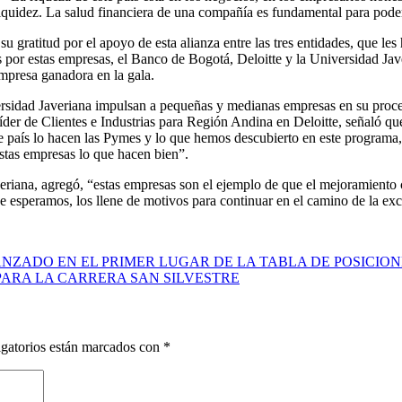
a liquidez. La salud financiera de una compañía es fundamental para pod
ratitud por el apoyo de esta alianza entre las tres entidades, que les h
or estas empresas, el Banco de Bogotá, Deloitte y la Universidad Jav
mpresa ganadora en la gala.
versidad Javeriana impulsan a pequeñas y medianas empresas en su proces
líder de Clientes e Industrias para Región Andina en Deloitte, señaló que,
e país lo hacen las Pymes y lo que hemos descubierto en este programa,
stas empresas lo que hacen bien”.
eriana, agregó, “estas empresas son el ejemplo de que el mejoramiento c
ue esperamos, los llene de motivos para continuar en el camino de la exc
NZADO EN EL PRIMER LUGAR DE LA TABLA DE POSICIONE
PARA LA CARRERA SAN SILVESTRE
gatorios están marcados con
*