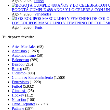
Ago 5, 2026
|
Futbol
BOGOTÁ CUMPLE 488 AÑOS Y LO CELEBRA CON U
Ago 4, 2026
|
Variedades
LOS EQUIPOS MASCULINO Y FEMENINO DE COLOMB
Ago 4, 2026
|
Tenis
Tu deporte favorito
Artes Marciales
(68)
Atletismo
(1.269)
Automovilismo
(50)
Baloncesto
(289)
Beisbol
(215)
Boxeo
(45)
Ciclismo
(808)
Cultura & Entretenimiento
(1.560)
Entrevistas
(1.220)
Futbol
(5.932)
Gimnasia
(25)
Hockey
(112)
Natación
(106)
Otros Deportes
(2.259)
Patinaje
(587)