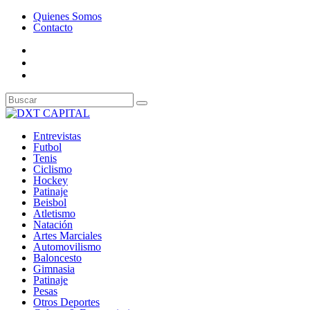
Quienes Somos
Contacto
Entrevistas
Futbol
Tenis
Ciclismo
Hockey
Patinaje
Beisbol
Atletismo
Natación
Artes Marciales
Automovilismo
Baloncesto
Gimnasia
Patinaje
Pesas
Otros Deportes