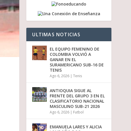
a
b
a
j
o
p
ULTIMAS NOTICIAS
a
r
a
EL EQUIPO FEMENINO DE
a
COLOMBIA VOLVIÓ A
u
GANAR EN EL
m
SURAMERICANO SUB-16 DE
e
TENIS
n
Ago 6, 2026
|
Tenis
t
a
r
ANTIOQUIA SIGUE AL
o
FRENTE DEL GRUPO 3 EN EL
d
CLASIFICATORIO NACIONAL
i
MASCULINO SUB-21 2026
s
Ago 6, 2026
|
Futbol
m
i
n
EMANUELA LARES Y ALICIA
u