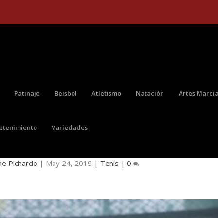
Patinaje
Beisbol
Atletismo
Natación
Artes Marcia
retenimiento
Variedades
N TRIUNFO DE SU CUARTO TÍTULO
ne Pichardo
|
May 24, 2019
|
Tenis
|
0