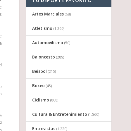
TU DEPORTE FAVORITO
e
s
Artes Marciales
(68)
Atletismo
(1.269)
e
Automovilismo
a
(50)
Baloncesto
(289)
l
Beisbol
(215)
Boxeo
o
(45)
o
Ciclismo
(808)
Cultura & Entretenimiento
(1.560)
e
i
Entrevistas
(1.220)
n