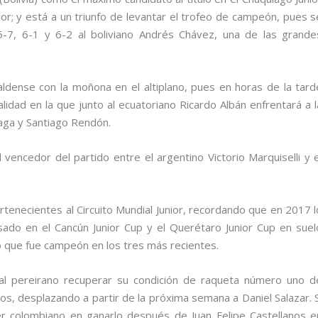
ior; y está a un triunfo de levantar el trofeo de campeón, pues s
5-7, 6-1 y 6-2 al boliviano Andrés Chávez, una de las grande
araldense con la moñona en el altiplano, pues en horas de la tard
lidad en la que junto al ecuatoriano Ricardo Albán enfrentará a l
aga y Santiago Rendón.
 vencedor del partido entre el argentino Victorio Marquiselli y e
rtenecientes al Circuito Mundial Junior, recordando que en 2017 l
sado en el Cancún Junior Cup y el Querétaro Junior Cup en suel
 que fue campeón en los tres más recientes.
al pereirano recuperar su condición de raqueta número uno d
s, desplazando a partir de la próxima semana a Daniel Salazar. S
r colombiano en ganarlo después de Juan Felipe Castellanos e