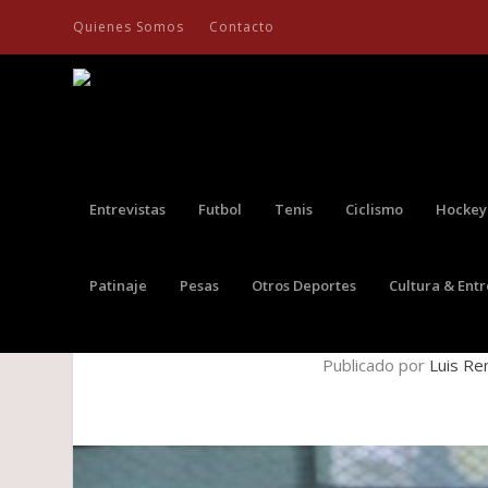
Quienes Somos
Contacto
Entrevistas
Futbol
Tenis
Ciclismo
Hockey
Patinaje
Pesas
Otros Deportes
Cultura & Ent
MATEO GÓMEZ, A U
Publicado por
Luis Re