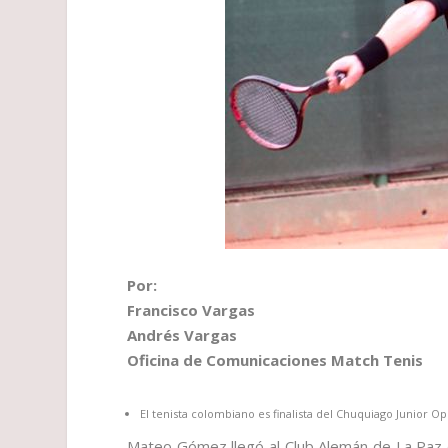
Por:
Francisco Vargas
Andrés Vargas
Oficina de Comunicaciones Match Tenis
El tenista colombiano es finalista del Chuquiago Junior Op
Mateo Gómez llegó al Club Alemán de La Paz (B