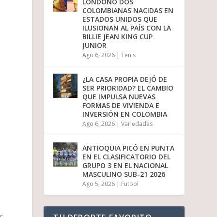
LONDOÑO DOS
i
COLOMBIANAS NACIDAS EN
r
ESTADOS UNIDOS QUE
e
ILUSIONAN AL PAÍS CON LA
l
BILLIE JEAN KING CUP
v
JUNIOR
o
Ago 6, 2026
|
Tenis
l
u
m
¿LA CASA PROPIA DEJÓ DE
e
SER PRIORIDAD? EL CAMBIO
n
QUE IMPULSA NUEVAS
.
FORMAS DE VIVIENDA E
INVERSIÓN EN COLOMBIA
Ago 6, 2026
|
Variedades
ANTIOQUIA PICÓ EN PUNTA
EN EL CLASIFICATORIO DEL
GRUPO 3 EN EL NACIONAL
MASCULINO SUB-21 2026
Ago 5, 2026
|
Futbol
r