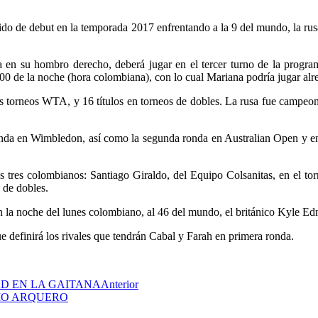
tido de debut en la temporada 2017 enfrentando a la 9 del mundo, la rus
a en su hombro derecho, deberá jugar en el tercer turno de la progra
7:00 de la noche (hora colombiana), con lo cual Mariana podría jugar alr
ndes torneos WTA, y 16 títulos en torneos de dobles. La rusa fue camp
 ronda en Wimbledon, así como la segunda ronda en Australian Open y 
ros tres colombianos: Santiago Giraldo, del Equipo Colsanitas, en el to
 de dobles.
n la noche del lunes colombiano, al 46 del mundo, el británico Kyle E
e definirá los rivales que tendrán Cabal y Farah en primera ronda.
D EN LA GAITANA
Anterior
MO ARQUERO