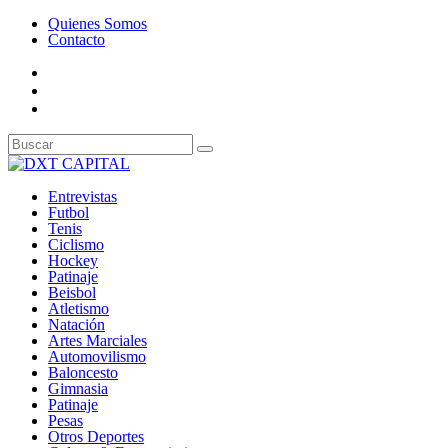
Quienes Somos
Contacto
Entrevistas
Futbol
Tenis
Ciclismo
Hockey
Patinaje
Beisbol
Atletismo
Natación
Artes Marciales
Automovilismo
Baloncesto
Gimnasia
Patinaje
Pesas
Otros Deportes