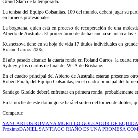
Grand Slam de la temporada.
La tenista del Equipo Colsanitas, 109 del mundo, deberá jugar su par
en torneos profesionales.
La bogotana, quien está en proceso de recuperación de una molesti
Abierto de Australia. El primer turno de dicha cancha se inicia a las 
Kusnetzova tiene en su hoja de vida 17 títulos individuales en gra
Roland Garros 2006.
El año pasado alcanzó la cuarta ronda en Roland Garros, la cuarta
Sydney y los cuartos de final del WTA de Brisbane.
En el cuadro principal del Abierto de Australia estarán presentes ot
Robert Farah, del Equipo Colsanitas, en el cuadro principal del torneo
Santiago Giraldo deberá enfrentar en primera ronda, probablemente e
En la noche de este domingo se hará el sorteo del torneo de dobles, qu
Compartir:
YANCARLOS ROMAÑA MURILLO GOLEADOR DE EQUIDA
Próximo
DANIEL SANTIAGO RIAÑO ES UNA PROMESA CO