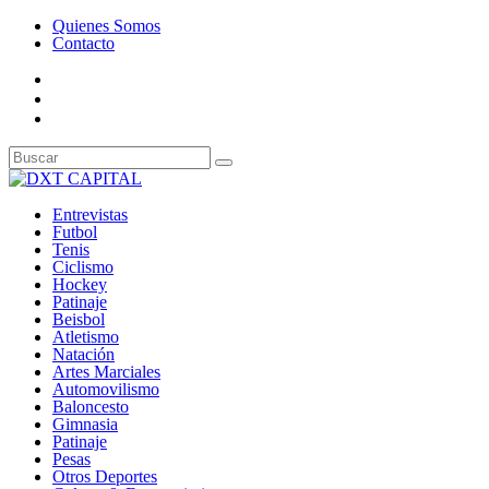
Quienes Somos
Contacto
Entrevistas
Futbol
Tenis
Ciclismo
Hockey
Patinaje
Beisbol
Atletismo
Natación
Artes Marciales
Automovilismo
Baloncesto
Gimnasia
Patinaje
Pesas
Otros Deportes