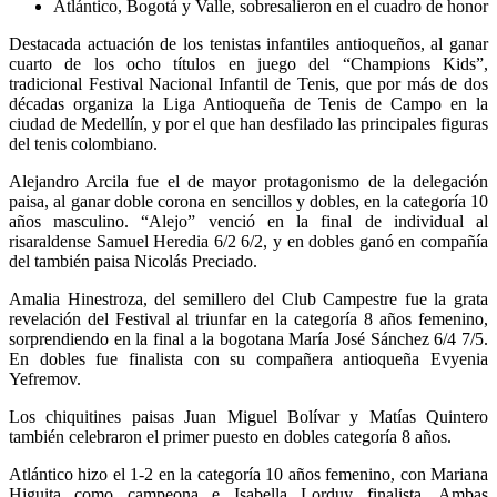
Atlántico, Bogotá y Valle, sobresalieron en el cuadro de honor
Destacada actuación de los tenistas infantiles antioqueños, al ganar
cuarto de los ocho títulos en juego del “Champions Kids”,
tradicional Festival Nacional Infantil de Tenis, que por más de dos
décadas organiza la Liga Antioqueña de Tenis de Campo en la
ciudad de Medellín, y por el que han desfilado las principales figuras
del tenis colombiano.
Alejandro Arcila fue el de mayor protagonismo de la delegación
paisa, al ganar doble corona en sencillos y dobles, en la categoría 10
años masculino. “Alejo” venció en la final de individual al
risaraldense Samuel Heredia 6/2 6/2, y en dobles ganó en compañía
del también paisa Nicolás Preciado.
Amalia Hinestroza, del semillero del Club Campestre fue la grata
revelación del Festival al triunfar en la categoría 8 años femenino,
sorprendiendo en la final a la bogotana María José Sánchez 6/4 7/5.
En dobles fue finalista con su compañera antioqueña Evyenia
Yefremov.
Los chiquitines paisas Juan Miguel Bolívar y Matías Quintero
también celebraron el primer puesto en dobles categoría 8 años.
Atlántico hizo el 1-2 en la categoría 10 años femenino, con Mariana
Higuita como campeona e Isabella Lorduy finalista. Ambas