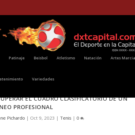
Patinaje
Beisbol
Atletismo
Natación
Artes Marcia
retenimiento
Variedades
RAÑO, PRIMER TENISTA A NIVEL MUNDIAL,
SUPERAR EL CUADRO CLASIFICATORIO DE UN
NEO PROFESIONAL
ene Pichardo
|
Oct 9, 2023
|
Tenis
|
0