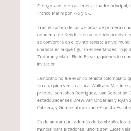
El bogotano, para acceder al cuadro principal,
Franco Marini por 7-5 y 6-3.
Tras el sorteo de los partidos de primera ron
oponente de Kendrick en un partido previsto pa
se convertirá en el quinto tenista a nivel mun
una lista en la que figuran el neerlandés Thi
Todoran y Matei Florin Breazu, quienes lo con
invitación.
Lambraño no fue el único tenista colombiano qu
Urrea, quien venció al local Wulfrano Martínez
principal son Johan Rodríguez, Juan Sebastián
estadounidenses Drew Van Onderlain y Ryan S
Cabrera; y Gómez al mexicano Ernesto Escobed
Es de anotar que, además de Lambraño, los te
mundial para jugadores juniors son: Lucas Velas