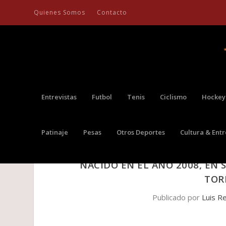
Quienes Somos
Contacto
Entrevistas
Futbol
Tenis
Ciclismo
Hockey
Patinaje
Pesas
Otros Deportes
Cultura & Ent
COLOMBIANO KENDRICK LAMB
NACIDO EN EL AÑO 2008, EN 
TOR
Publicado por
Luis R