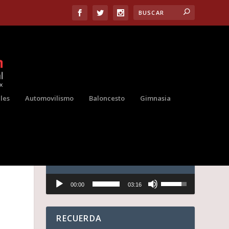
les
Automovilismo
Baloncesto
Gimnasia
AUDIO
Reproductor
U
00:00
03:16
de
t
audio
i
l
i
RECUERDA
z