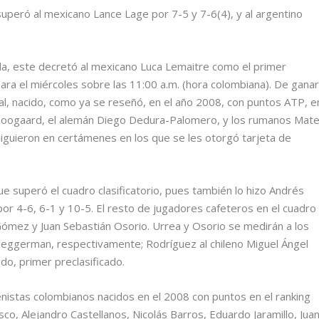
 superó al mexicano Lance Lage por 7-5 y 7-6(4), y al argentino
da, este decretó al mexicano Luca Lemaitre como el primer
ra el miércoles sobre las 11:00 a.m. (hora colombiana). De ganar
dial, nacido, como ya se reseñó, en el año 2008, con puntos ATP, e
js Boogaard, el alemán Diego Dedura-Palomero, y los rumanos Mate
siguieron en certámenes en los que se les otorgó tarjeta de
e superó el cuadro clasificatorio, pues también lo hizo Andrés
 por 4-6, 6-1 y 10-5. El resto de jugadores cafeteros en el cuadro
 Gómez y Juan Sebastián Osorio. Urrea y Osorio se medirán a los
eggerman, respectivamente; Rodríguez al chileno Miguel Ángel
o, primer preclasificado.
nistas colombianos nacidos en el 2008 con puntos en el ranking
co, Alejandro Castellanos, Nicolás Barros, Eduardo Jaramillo, Jua