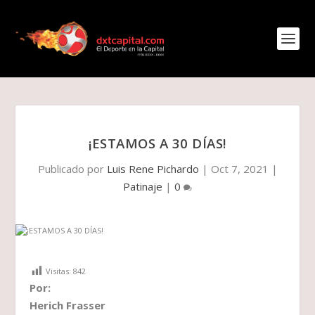
¡ESTAMOS A 30 DÍAS!
Publicado por
Luis Rene Pichardo
|
Oct 7, 2021
|
Patinaje
|
0
Visitas:
842
Por:
Herich Frasser