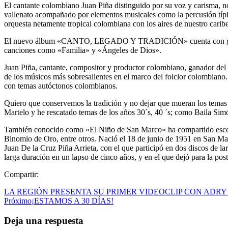
El cantante colombiano Juan Piña distinguido por su voz y caris
vallenato acompañado por elementos musicales como la percusión típic
orquesta netamente tropical colombiana con los aires de nuestro caribe
El nuevo álbum «CANTO, LEGADO Y TRADICIÓN» cuenta con géneros c
canciones como «Familia» y «Ángeles de Dios».
Juan Piña, cantante, compositor y productor colombiano, ganador del
de los músicos más sobresalientes en el marco del folclor colomb
con temas autóctonos colombianos.
Quiero que conservemos la tradición y no dejar que mueran los temas
Martelo y he rescatado temas de los años 30´s, 40 ´s; como Baila Sim
También conocido como «El Niño de San Marco» ha compartido escenar
Binomio de Oro, entre otros. Nació el 18 de junio de 1951 en San Marc
Juan De la Cruz Piña Arrieta, con el que participó en dos discos de 
larga duración en un lapso de cinco años, y en el que dejó para la pos
Compartir:
LA REGIÓN PRESENTA SU PRIMER VIDEOCLIP CON ADRY
Próximo
¡ESTAMOS A 30 DÍAS!
Deja una respuesta