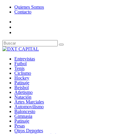
Quienes Somos
Contacto
Entrevistas
Futbol
Tenis
Ciclismo
Hockey
Patinaje
Beisbol
Atletismo
Natación
Artes Marciales
Automovilismo
Baloncesto
Gimnasia
Patinaje
Pesas
Otros Deportes