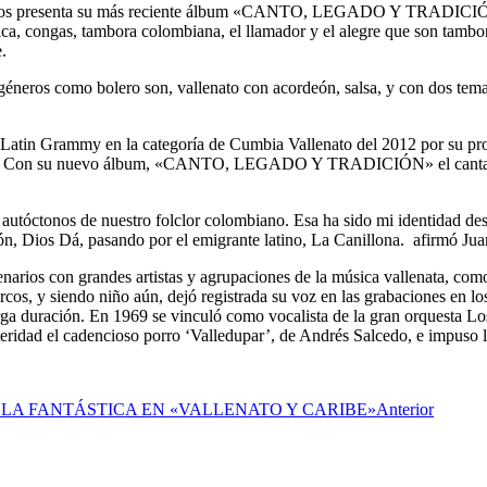
ma, nos presenta su más reciente álbum «CANTO, LEGADO Y TRADICIÓN
a, congas, tambora colombiana, el llamador y el alegre que son tambore
.
omo bolero son, vallenato con acordeón, salsa, y con dos temas do
 Latin Grammy en la categoría de Cumbia Vallenato del 2012 por su pr
iano. Con su nuevo álbum, «CANTO, LEGADO Y TRADICIÓN» el cantante 
 autóctonos de nuestro folclor colombiano. Esa ha sido mi identidad 
ón, Dios Dá, pasando por el emigrante latino, La Canillona. afirmó Jua
ios con grandes artistas y agrupaciones de la música vallenata, como
os, y siendo niño aún, dejó registrada su voz en las grabaciones en los
larga duración. En 1969 se vinculó como vocalista de la gran orquesta 
teridad el cadencioso porro ‘Valledupar’, de Andrés Salcedo, e impuso l
 LA FANTÁSTICA EN «VALLENATO Y CARIBE»
Anterior