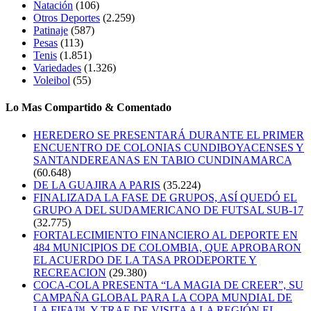
Natación
(106)
Otros Deportes
(2.259)
Patinaje
(587)
Pesas
(113)
Tenis
(1.851)
Variedades
(1.326)
Voleibol
(55)
Lo Mas Compartido & Comentado
HEREDERO SE PRESENTARÁ DURANTE EL PRIMER
ENCUENTRO DE COLONIAS CUNDIBOYACENSES Y
SANTANDEREANAS EN TABIO CUNDINAMARCA
(60.648)
DE LA GUAJIRA A PARIS
(35.224)
FINALIZADA LA FASE DE GRUPOS, ASÍ QUEDÓ EL
GRUPO A DEL SUDAMERICANO DE FUTSAL SUB-17
(32.775)
FORTALECIMIENTO FINANCIERO AL DEPORTE EN
484 MUNICIPIOS DE COLOMBIA, QUE APROBARON
EL ACUERDO DE LA TASA PRODEPORTE Y
RECREACION
(29.380)
COCA-COLA PRESENTA “LA MAGIA DE CREER”, SU
CAMPAÑA GLOBAL PARA LA COPA MUNDIAL DE
LA FIFA™, Y TRAE DE VISITA A LA REGIÓN EL