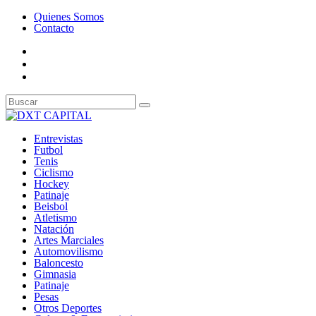
Quienes Somos
Contacto
Entrevistas
Futbol
Tenis
Ciclismo
Hockey
Patinaje
Beisbol
Atletismo
Natación
Artes Marciales
Automovilismo
Baloncesto
Gimnasia
Patinaje
Pesas
Otros Deportes