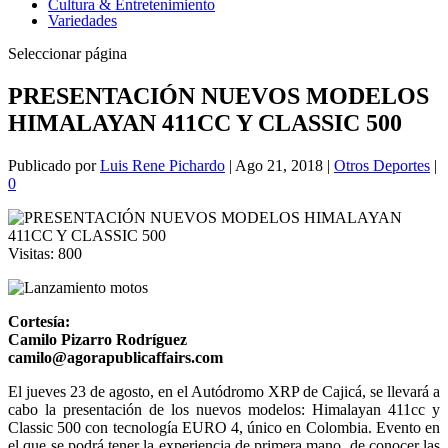
Cultura & Entretenimiento
Variedades
Seleccionar página
PRESENTACIÓN NUEVOS MODELOS
HIMALAYAN 411CC Y CLASSIC 500
Publicado por
Luis Rene Pichardo
|
Ago 21, 2018
|
Otros Deportes
|
0
Visitas:
800
Cortesía:
Camilo Pizarro Rodríguez
camilo@agorapublicaffairs.com
El jueves 23 de agosto, en el Autódromo XRP de Cajicá, se llevará a
cabo la presentación de los nuevos modelos: Himalayan 411cc y
Classic 500 con tecnología EURO 4, único en Colombia. Evento en
el que se podrá tener la experiencia de primera mano, de conocer las