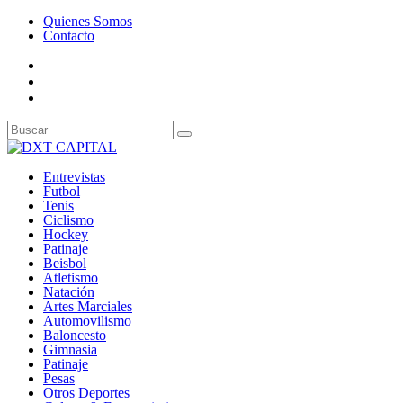
Quienes Somos
Contacto
Entrevistas
Futbol
Tenis
Ciclismo
Hockey
Patinaje
Beisbol
Atletismo
Natación
Artes Marciales
Automovilismo
Baloncesto
Gimnasia
Patinaje
Pesas
Otros Deportes