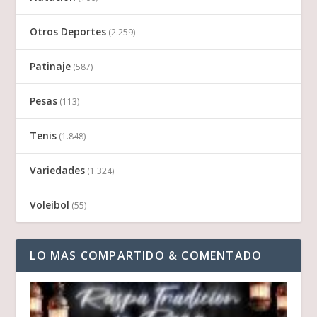
Otros Deportes
(2.259)
Patinaje
(587)
Pesas
(113)
Tenis
(1.848)
Variedades
(1.324)
Voleibol
(55)
LO MAS COMPARTIDO & COMENTADO