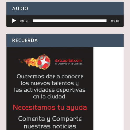
AUDIO
Reproductor
00:00
03:16
de
audio
RECUERDA