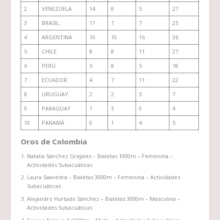
2
VENEZUELA
14
8
5
27
3
BRASIL
11
7
7
25
4
ARGENTINA
10
10
16
36
5
CHILE
8
8
11
27
6
PERÚ
5
8
5
18
7
ECUADOR
4
7
11
22
8
URUGUAY
2
2
3
7
9
PARAGUAY
1
3
0
4
10
PANAMÁ
0
1
4
5
Oros de Colombia
Natalia Sánchez Grajales – Bialetas 1000m – Femenina –
Actividades Subacuáticas
Laura Saavedra – Bialetas 3000m – Femenina – Actividades
Subacuáticas
Alejandro Hurtado Sánchez – Bialetas 3000m – Masculina –
Actividades Subacuáticas