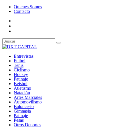
Quienes Somos
Contacto
Entrevistas
Futbol
Tenis
Ciclismo
Hockey
Patinaje
Beisbol
Atletismo
Natación
Artes Marciales
Automovilismo
Baloncesto
Gimnasia
Patinaje
Pesas
Otros Deportes