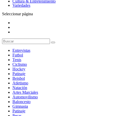
Cultura & Entretenimiento
Variedades
Seleccionar página
Entrevistas
Futbol
Tenis
Ciclismo
Hockey
Patinaje
Beisbol
Atletismo
Natación
Artes Marciales
Automovilismo
Baloncesto
Gimnasia
Patinaje
Pesas