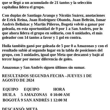
que se llegó a un acumulado de 21 tantos y la selección
capitalina lidera el grupo.
Con duplas de Santiago Arango y Nicolás Suárez, anotaciones
de Erick Reina, Juan Rodríguez Obando, Juan Beltrán, Ismar
Andrés Bellaizac y Martín Piñeros, Bogotá volvió a ganar por
goleada, en esta oportunidad de 9 por 1 a San Andrés, por lo
que ahora lidera el grupo en solitario, con 6 unidades, el más
goleador con 14 tantos a favor y 1 gol en contra.
Huila también ganó por goleada de 5 por 0 a Amazonas y con el
resultado subió al segundo lugar en la tabla de posiciones del
grupo, con 3 unidades, igual que Meta que descansó y bajó al
tercer lugar por menor diferencia de goles.
Amazonas y San Andrés siguen últimos sin sumar.
RESULTADOS SEGUNDA FECHA –JUEVES 1 DE
AGOSTO DE 2024
EQUIPO
EQUIPO
HORA
HUILA
5
AMAZONAS
0
10:00 AM
BOGOTÁ
9
SAN ANDRÉS
1
12:00 M
DESCANSÓ:
META