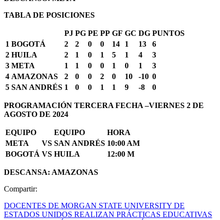
TABLA DE POSICIONES
PJ
PG
PE
PP
GF
GC
DG
PUNTOS
1
BOGOTÁ
2
2
0
0
14
1
13
6
2
HUILA
2
1
0
1
5
1
4
3
3
META
1
1
0
0
1
0
1
3
4
AMAZONAS
2
0
0
2
0
10
-10
0
5
SAN ANDRÉS
1
0
0
1
1
9
-8
0
PROGRAMACIÓN TERCERA FECHA –VIERNES 2 DE
AGOSTO DE 2024
EQUIPO
EQUIPO
HORA
META
VS
SAN ANDRÉS
10:00 AM
BOGOTÁ
VS
HUILA
12:00 M
DESCANSA:
AMAZONAS
Compartir:
DOCENTES DE MORGAN STATE UNIVERSITY DE
ESTADOS UNIDOS REALIZAN PRÁCTICAS EDUCATIVAS