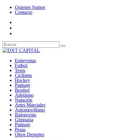
Quienes Somos
Contacto
Entrevistas
Futbol
Tenis
Ciclismo
Hockey
Patinaje
Beisbol
Atletismo
Natación
Artes Marciales
Automovilismo
Baloncesto
Gimnasia
Patinaje
Pesas
Otros Deportes