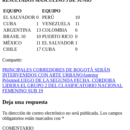
RESULTADOS MASCULINO 5 DE JUNIO
EQUIPO
EQUIPO
EL SALVADOR
0
PERÚ
10
CUBA
1
VENEZUELA
11
ARGENTINA
13
COLOMBIA
6
BRASIL 10
10
PUERTO RICO
0
MÉXICO
11
EL SALVADOR
1
CHILE
17
CUBA
9
Compartir:
PRINCIPALES CORREDORES DE BOGOTÁ SERÁN
INTERVENIDOS CON ARTE URBANO
Anterior
Próximo
LUEGO DE LA SEGUNDA FECHA, CÓRDOBA
LIDERA EL GRUPO 2 DEL CLASIFICATORIO NACIONAL
FEMENINO SUB 19
Deja una respuesta
Tu dirección de correo electrónico no será publicada.
Los campos
obligatorios están marcados con
*
COMENTARIO