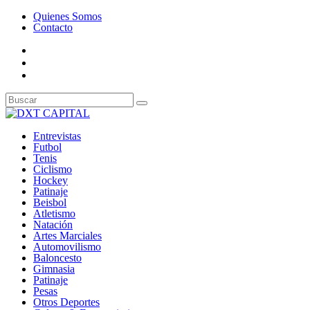
Quienes Somos
Contacto
Entrevistas
Futbol
Tenis
Ciclismo
Hockey
Patinaje
Beisbol
Atletismo
Natación
Artes Marciales
Automovilismo
Baloncesto
Gimnasia
Patinaje
Pesas
Otros Deportes