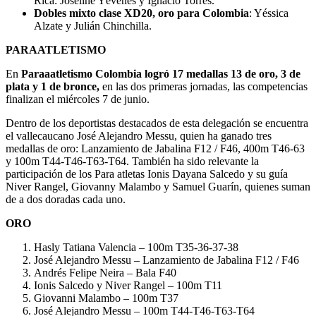
Rica: Joseline Yévenes y Ignacio Torres.
Dobles mixto clase XD20, oro para Colombia
: Yéssica
Alzate y Julián Chinchilla.
PARAATLETISMO
En
Paraaatletismo Colombia logró 17 medallas
13 de oro, 3 de
plata y 1 de bronce,
en las dos primeras jornadas, las competencias
finalizan el miércoles 7 de junio.
Dentro de los deportistas destacados de esta delegación se encuentra
el vallecaucano José Alejandro Messu, quien ha ganado tres
medallas de oro: Lanzamiento de Jabalina F12 / F46, 400m Τ46-63
y 100m Τ44-T46-Τ63-T64. También ha sido relevante la
participación de los Para atletas Ionis Dayana Salcedo y su guía
Niver Rangel, Giovanny Malambo y Samuel Guarín, quienes suman
de a dos doradas cada uno.
ORO
Hasly Tatiana Valencia – 100m Τ35-36-37-38
José Alejandro Messu – Lanzamiento de Jabalina F12 / F46
Andrés Felipe Neira – Bala F40
Ionis Salcedo y Niver Rangel – 100m T11
Giovanni Malambo – 100m Τ37
José Alejandro Messu – 100m Τ44-T46-Τ63-T64