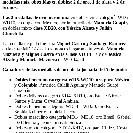
medallas más, obtenidas en dobles; 2 de oro, 1 de plata y 2 de
bronce.
Las 2 medallas de oro fueron una
en dobles en la categoría WD5-
WD10, en dupla con México, por intermedio de
Manuela Guapi
y
en dobles mixto
clase XD20, con Yéssica Alzate y Julián
Chinchilla
La medalla de plata fue para
Miguel Castro y Santiago Ramírez
en la clase MD 14-18. Los bronces llegaron a través de
Manuela
Mazuera y Miguel Castro en la Clase XD 14-17
y de
Jessica
Alzate y Manuela Mazuera
en WD 14-20.
Ganadores de las medallas de oro de la jornada del 5 de junio:
Dobles femenino categoría WD5-WD10, oro para México
y Colombia
: América Citlalli Aguilar y Manuela Guapi
Guzmán.
Dobles Mixtos categoría XD4–XD10, oro Brasil: Nicole
Santos y Lucas Carvalhal Arabian.
Dobles femenino categoría WD14 – WD20, oro Brasil:
Sophia Kelmer y Lethicia Lacerda.
Dobles masculino categoría MD14-MD18, oro Brasil: Gabriel
De Oliveira y Jean Carlos de Souza
Dobles mixto categoría XD14-Xd17, oro para Chile y Costa