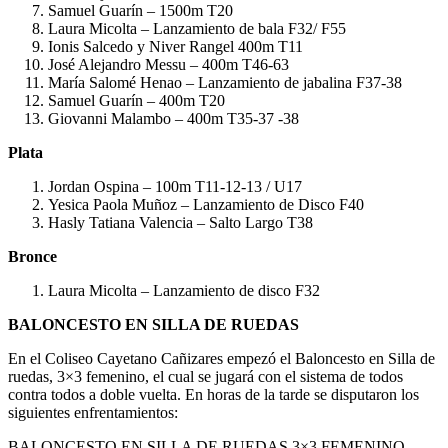
Samuel Guarín – 1500m T20
Laura Micolta – Lanzamiento de bala F32/ F55
Ionis Salcedo y Niver Rangel 400m T11
José Alejandro Messu – 400m Τ46-63
María Salomé Henao – Lanzamiento de jabalina F37-38
Samuel Guarín – 400m T20
Giovanni Malambo – 400m Τ35-37 -38
Plata
Jordan Ospina – 100m T11-12-13 / U17
Yesica Paola Muñoz – Lanzamiento de Disco F40
Hasly Tatiana Valencia – Salto Largo T38
Bronce
Laura Micolta – Lanzamiento de disco F32
BALONCESTO EN SILLA DE RUEDAS
En el Coliseo Cayetano Cañizares empezó el Baloncesto en Silla de
ruedas, 3×3 femenino, el cual se jugará con el sistema de todos
contra todos a doble vuelta. En horas de la tarde se disputaron los
siguientes enfrentamientos:
BALONCESTO EN SILLA DE RUEDAS 3×3 FEMENINO