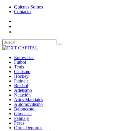
Quienes Somos
Contacto
Entrevistas
Futbol
Tenis
Ciclismo
Hockey
Patinaje
Beisbol
Atletismo
Natación
Artes Marciales
Automovilismo
Baloncesto
Gimnasia
Patinaje
Pesas
Otros Deportes