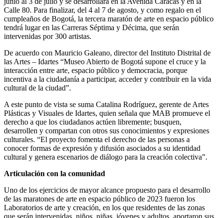
junio al 3 de julio y se desarrollará en la Avenida Caracas y en la
Calle 80. Para finalizar, del 4 al 7 de agosto, y como regalo en el
cumpleaños de Bogotá, la tercera maratón de arte en espacio público
tendrá lugar en las Carreras Séptima y Décima, que serán
intervenidas por 300 artistas.
De acuerdo con Mauricio Galeano, director del Instituto Distrital de
las Artes – Idartes “Museo Abierto de Bogotá supone el cruce y la
interacción entre arte, espacio público y democracia, porque
incentiva a la ciudadanía a participar, acceder y contribuir en la vida
cultural de la ciudad”.
A este punto de vista se suma Catalina Rodríguez, gerente de Artes
Plásticas y Visuales de Idartes, quien señala que MAB promueve el
derecho a que los ciudadanos actúen libremente; busquen,
desarrollen y compartan con otros sus conocimientos y expresiones
culturales. “El proyecto fomenta el derecho de las personas a
conocer formas de expresión y difusión asociados a su identidad
cultural y genera escenarios de diálogo para la creación colectiva”.
Articulación con la comunidad
Uno de los ejercicios de mayor alcance propuesto para el desarrollo
de las maratones de arte en espacio público de 2023 fueron los
Laboratorios de arte y creación, en los que residentes de las zonas
que serán intervenidas, niños, niñas, jóvenes y adultos, aportaron sus