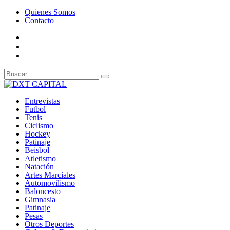
Quienes Somos
Contacto
Entrevistas
Futbol
Tenis
Ciclismo
Hockey
Patinaje
Beisbol
Atletismo
Natación
Artes Marciales
Automovilismo
Baloncesto
Gimnasia
Patinaje
Pesas
Otros Deportes