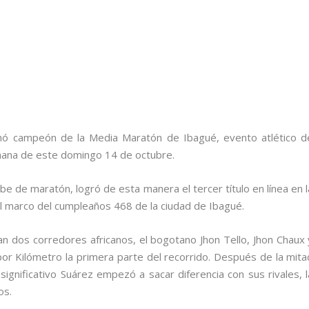
onó campeón de la Media Maratón de Ibagué, evento atlético d
añana de este domingo 14 de octubre.
e de maratón, logró de esta manera el tercer título en línea en l
l marco del cumpleaños 468 de la ciudad de Ibagué.
an dos corredores africanos, el bogotano Jhon Tello, Jhon Chaux 
or Kilómetro la primera parte del recorrido. Después de la mita
ignificativo Suárez empezó a sacar diferencia con sus rivales, l
os.