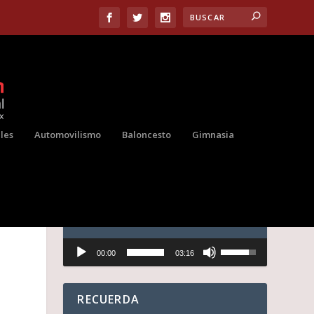
les
Automovilismo
Baloncesto
Gimnasia
AUDIO
Reproductor
U
00:00
03:16
de
t
audio
i
l
i
RECUERDA
z