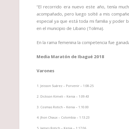
“El recorrido era nuevo este año, tenía muc
acompañado, pero luego solté a mis compañero
especial ya que está toda mi familia y poder br
en el municipio de Libano (Tolima).
En la rama femenina la competencia fue ganad
Media Maratón de Ibagué 2018
Varones
Jeisson Suárez – Porvenir – 1:08-25
Dickson Kimeli – Kenia – 1:09.43
Cosmas Rotich – Kenia – 1:10.00
Jhon Chaux – Colombia – 1:13.23
James Rotich – Kenia – 1:17.06