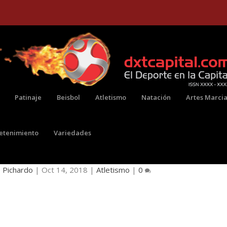
Patinaje
Beisbol
Atletismo
Natación
Artes Marcia
retenimiento
Variedades
ÓN DE LA MEDIA MARATÓN DE IBAGUÉ
 Pichardo
|
Oct 14, 2018
|
Atletismo
|
0