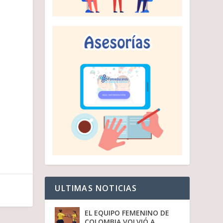
i
r
e
l
v
o
l
u
m
e
n
.
ULTIMAS NOTICIAS
EL EQUIPO FEMENINO DE
COLOMBIA VOLVIÓ A