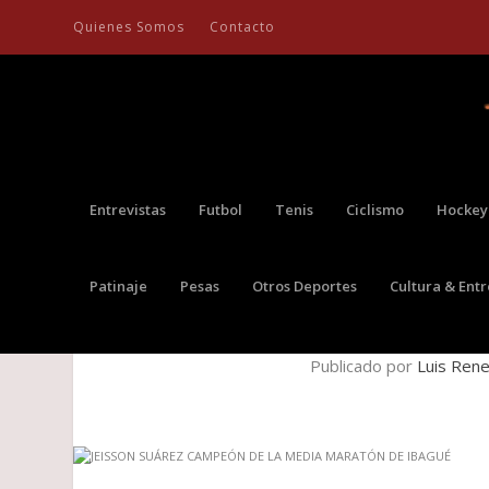
Quienes Somos
Contacto
Entrevistas
Futbol
Tenis
Ciclismo
Hockey
Patinaje
Pesas
Otros Deportes
Cultura & Ent
JEISSON SUÁREZ CAMPE
Publicado por
Luis Rene