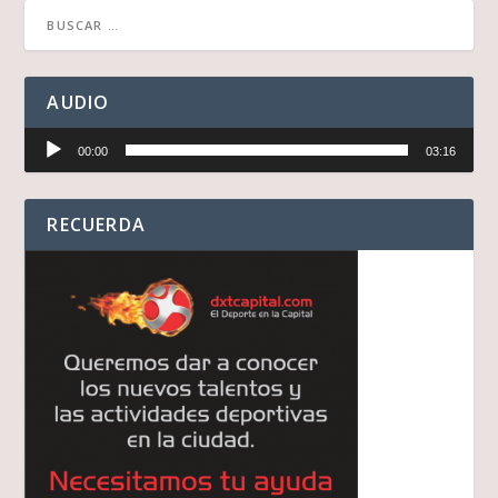
AUDIO
Reproductor
00:00
03:16
de
audio
RECUERDA