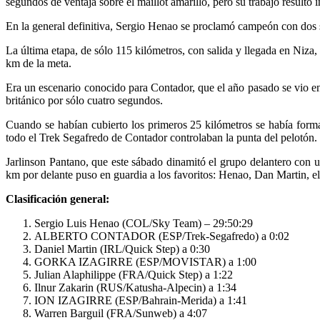
segundos de ventaja sobre el maillot amarillo, pero su trabajo resultó in
En la general definitiva, Sergio Henao se proclamó campeón con dos s
La última etapa, de sólo 115 kilómetros, con salida y llegada en Niza,
km de la meta.
Era un escenario conocido para Contador, que el año pasado se vio en
británico por sólo cuatro segundos.
Cuando se habían cubierto los primeros 25 kilómetros se había form
todo el Trek Segafredo de Contador controlaban la punta del pelotón.
Jarlinson Pantano, que este sábado dinamitó el grupo delantero con un
km por delante puso en guardia a los favoritos: Henao, Dan Martin, el 
Clasificación general:
Sergio Luis Henao (COL/Sky Team) – 29:50:29
ALBERTO CONTADOR (ESP/Trek-Segafredo) a 0:02
Daniel Martin (IRL/Quick Step) a 0:30
GORKA IZAGIRRE (ESP/MOVISTAR) a 1:00
Julian Alaphilippe (FRA/Quick Step) a 1:22
Ilnur Zakarin (RUS/Katusha-Alpecin) a 1:34
ION IZAGIRRE (ESP/Bahrain-Merida) a 1:41
Warren Barguil (FRA/Sunweb) a 4:07