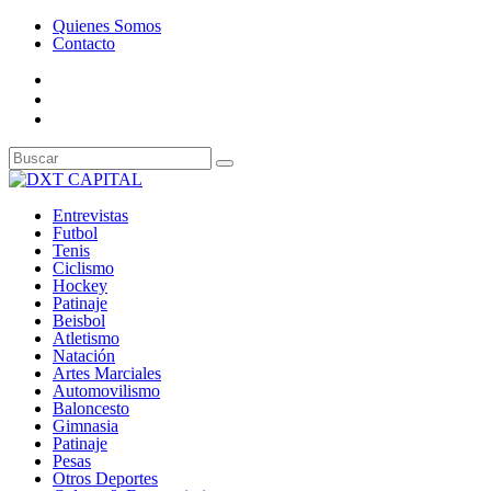
Quienes Somos
Contacto
Entrevistas
Futbol
Tenis
Ciclismo
Hockey
Patinaje
Beisbol
Atletismo
Natación
Artes Marciales
Automovilismo
Baloncesto
Gimnasia
Patinaje
Pesas
Otros Deportes