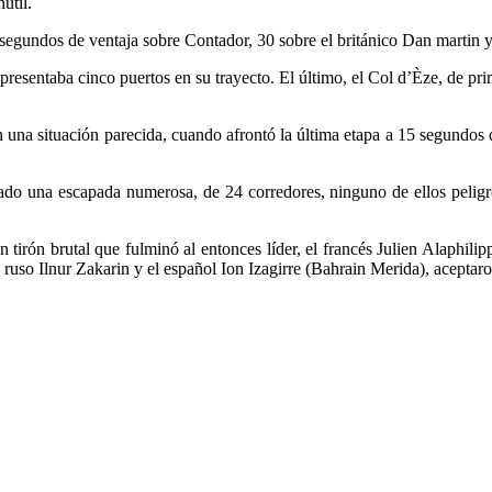
útil.
egundos de ventaja sobre Contador, 30 sobre el británico Dan martin y
 presentaba cinco puertos en su trayecto. El último, el Col d’Èze, de pr
 una situación parecida, cuando afrontó la última etapa a 15 segundos 
ado una escapada numerosa, de 24 corredores, ninguno de ellos peligr
 tirón brutal que fulminó al entonces líder, el francés Julien Alaphilip
ruso Ilnur Zakarin y el español Ion Izagirre (Bahrain Merida), aceptaro