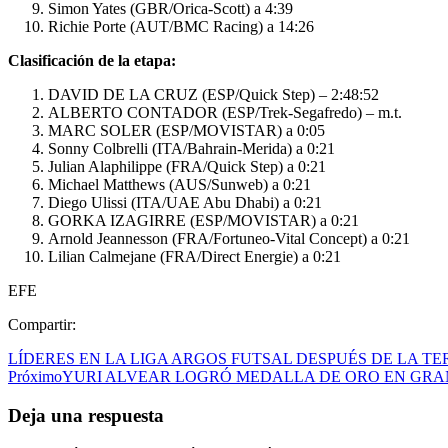
Simon Yates (GBR/Orica-Scott) a 4:39
Richie Porte (AUT/BMC Racing) a 14:26
Clasificación de la etapa:
DAVID DE LA CRUZ (ESP/Quick Step) – 2:48:52
ALBERTO CONTADOR (ESP/Trek-Segafredo) – m.t.
MARC SOLER (ESP/MOVISTAR) a 0:05
Sonny Colbrelli (ITA/Bahrain-Merida) a 0:21
Julian Alaphilippe (FRA/Quick Step) a 0:21
Michael Matthews (AUS/Sunweb) a 0:21
Diego Ulissi (ITA/UAE Abu Dhabi) a 0:21
GORKA IZAGIRRE (ESP/MOVISTAR) a 0:21
Arnold Jeannesson (FRA/Fortuneo-Vital Concept) a 0:21
Lilian Calmejane (FRA/Direct Energie) a 0:21
EFE
Compartir:
LÍDERES EN LA LIGA ARGOS FUTSAL DESPUÉS DE LA T
Próximo
YURI ALVEAR LOGRÓ MEDALLA DE ORO EN GRA
Deja una respuesta