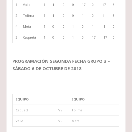
1
Valle
1
1
0
0
17
0
17
3
2
Tolima
1
1
0
0
1
0
1
3
4
Meta
1
0
0
1
0
1
-1
0
3
Caquetá
1
0
0
1
0
17
-17
0
PROGRAMACIÓN SEGUNDA FECHA GRUPO 3 –
SÁBADO 6 DE OCTUBRE DE 2018
EQUIPO
EQUIPO
Caquetá
VS
Tolima
Valle
VS
Meta