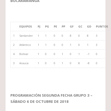
BUCARAMANGA
EQUIPOS
PJ
PG
PE
PP
GF
GC
GD
PUNTOS
1
Santander
1
1
0
0
8
0
8
3
2
Atlántico
1
1
0
0
1
0
1
3
4
Bolívar
1
0
0
1
0
1
-1
0
3
Arauca
1
0
0
1
0
8
-8
0
PROGRAMACIÓN SEGUNDA FECHA GRUPO 3 –
SÁBADO 6 DE OCTUBRE DE 2018