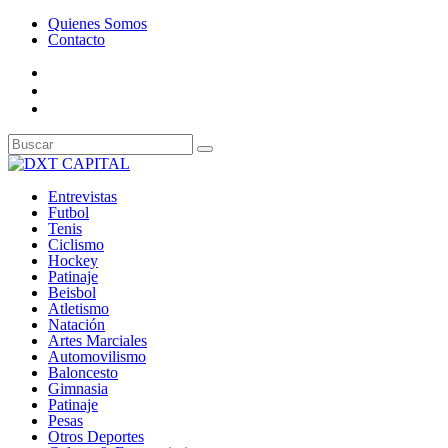
Quienes Somos
Contacto
Entrevistas
Futbol
Tenis
Ciclismo
Hockey
Patinaje
Beisbol
Atletismo
Natación
Artes Marciales
Automovilismo
Baloncesto
Gimnasia
Patinaje
Pesas
Otros Deportes