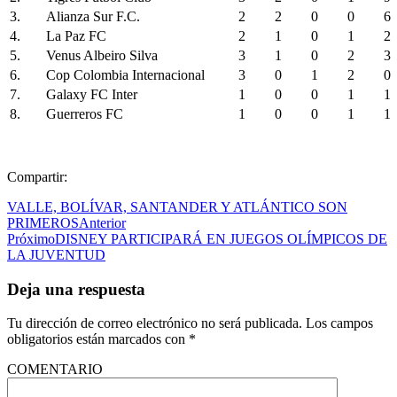
3.
Alianza Sur F.C.
2
2
0
0
6
4.
La Paz FC
2
1
0
1
2
5.
Venus Albeiro Silva
3
1
0
2
3
6.
Cop Colombia Internacional
3
0
1
2
0
7.
Galaxy FC Inter
1
0
0
1
1
8.
Guerreros FC
1
0
0
1
1
Compartir:
VALLE, BOLÍVAR, SANTANDER Y ATLÁNTICO SON
PRIMEROS
Anterior
Próximo
DISNEY PARTICIPARÁ EN JUEGOS OLÍMPICOS DE
LA JUVENTUD
Deja una respuesta
Tu dirección de correo electrónico no será publicada.
Los campos
obligatorios están marcados con
*
COMENTARIO