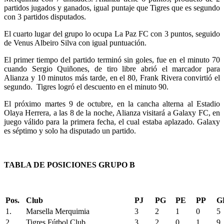
partidos jugados y ganados, igual puntaje que Tigres que es segundo
con 3 partidos disputados.
El cuarto lugar del grupo lo ocupa La Paz FC con 3 puntos, seguido
de Venus Albeiro Silva con igual puntuación.
El primer tiempo del partido terminó sin goles, fue en el minuto 70
cuando Sergio Quiñones, de tiro libre abrió el marcador para
Alianza y 10 minutos más tarde, en el 80, Frank Rivera convirtió el
segundo. Tigres logró el descuento en el minuto 90.
El próximo martes 9 de octubre, en la cancha alterna al Estadio
Olaya Herrera, a las 8 de la noche, Alianza visitará a Galaxy FC, en
juego válido para la primera fecha, el cual estaba aplazado. Galaxy
es séptimo y solo ha disputado un partido.
TABLA DE POSICIONES GRUPO B
Pos.
Club
PJ
PG
PE
PP
G
1.
Marsella Merquimia
3
2
1
0
5
2.
Tigres Fútbol Club
3
2
0
1
9