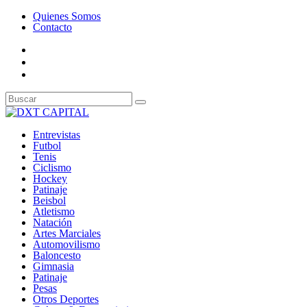
Quienes Somos
Contacto
Entrevistas
Futbol
Tenis
Ciclismo
Hockey
Patinaje
Beisbol
Atletismo
Natación
Artes Marciales
Automovilismo
Baloncesto
Gimnasia
Patinaje
Pesas
Otros Deportes