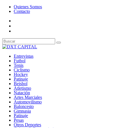
Quienes Somos
Contacto
Entrevistas
Futbol
Tenis
Ciclismo
Hockey
Patinaje
Beisbol
Atletismo
Natación
Artes Marciales
Automovilismo
Baloncesto
Gimnasia
Patinaje
Pesas
Otros Deportes