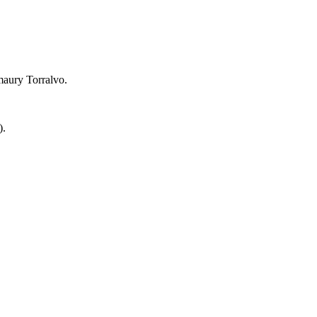
maury Torralvo.
).