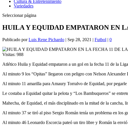
Cultura & Entretenimiento
Variedades
Seleccionar página
HUILA Y EQUIDAD EMPATARON EN LA 
Publicado por
Luis Rene Pichardo
|
Sep 28, 2021
|
Futbol
|
0
Visitas:
988
Atlético Huila y Equidad empataron a un gol en la fecha 11 de la Lig
Al minuto 9 los “Opitas” llegaron con peligro con Nelson Alexander D
Al minuto 11 amarilla para Amaury Torralvo de Equidad, por pegarle 
Le costaba a Equidad quitar la pelota y “Los Bambuqueros” se entreten
Mahecha, de Equidad, el más disciplinado en la mitad de la cancha, lis
Al minuto 37 se tiró al piso Sergio Román tenía un problema en los g
Al minuto 46 Leonardo Escorcia pateó un tiro libre y Román la envió a