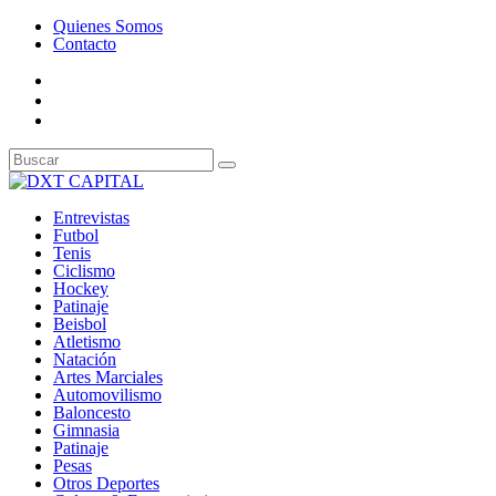
Quienes Somos
Contacto
Entrevistas
Futbol
Tenis
Ciclismo
Hockey
Patinaje
Beisbol
Atletismo
Natación
Artes Marciales
Automovilismo
Baloncesto
Gimnasia
Patinaje
Pesas
Otros Deportes