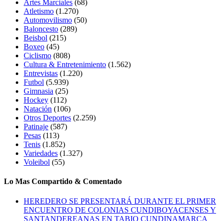
Artes Marciales
(68)
Atletismo
(1.270)
Automovilismo
(50)
Baloncesto
(289)
Beisbol
(215)
Boxeo
(45)
Ciclismo
(808)
Cultura & Entretenimiento
(1.562)
Entrevistas
(1.220)
Futbol
(5.939)
Gimnasia
(25)
Hockey
(112)
Natación
(106)
Otros Deportes
(2.259)
Patinaje
(587)
Pesas
(113)
Tenis
(1.852)
Variedades
(1.327)
Voleibol
(55)
Lo Mas Compartido & Comentado
HEREDERO SE PRESENTARÁ DURANTE EL PRIMER
ENCUENTRO DE COLONIAS CUNDIBOYACENSES Y
SANTANDEREANAS EN TABIO CUNDINAMARCA