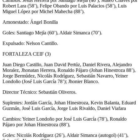
Cambios: Jesús Herrera por Santiago Mejía (46’), Mateo Chaves por
Robert Lara (58’), Felipe Obando por Luis Palacios (58’), Luis
Miguel López por Michel Mahecha (88’).
Amonestado: Ángel Bonilla
Goles: Santiago Mejía (60’), Aldair Simanca (70’).
Expulsado: Nelson Cantillo.
FORTALEZA CEIF (3)
Juan Diego Castillo, Juan David Pertúz, Daniel Rivera, Alejandro
Moralez, Jhonatan Herrera, Ronaldo Pájaro (Johan Hinestroza 88’),
Jorge Bermúdez, Nicolás Rodríguez, Sebastián Navarro, Yeiner
Londoño (José Luis García 78’); Jhonier Blanco.
Director Técnico: Sebastián Oliveros.
Suplentes: Jordán García, Johan Hinestroza, Kevin Balanta, Eduard
Guzmán, José Luis García, Jorge Luis Rivaldo, Daniel Viafara
Cambios: Yeiner Londoño por José Luis García (78’), Ronaldo
Pájaro por Johan Hinestroza (88’),
Goles: Nicolás Rodríguez (26’), Aldair Simanca (autogol) (41’),