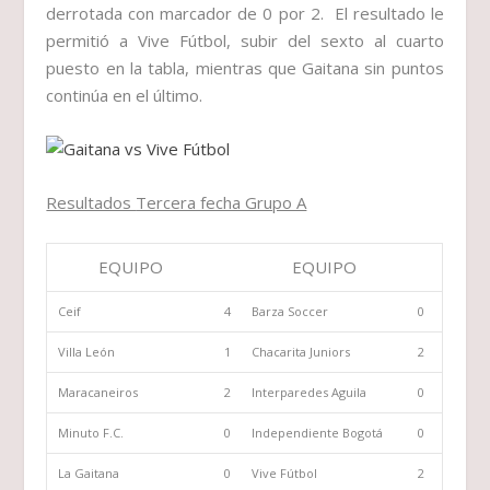
derrotada con marcador de 0 por 2
.
El resultado le
permitió a
Vive Fútbol
, subir del sexto al cuarto
puesto en la tabla, mientras que Gaitana sin puntos
continúa en el último.
Resultados
Tercera fecha Grupo A
EQUIPO
EQUIPO
Ceif
4
Barza Soccer
0
Villa León
1
Chacarita Juniors
2
Maracaneiros
2
Interparedes Aguila
0
Minuto F.C.
0
Independiente Bogotá
0
La Gaitana
0
Vive Fútbol
2