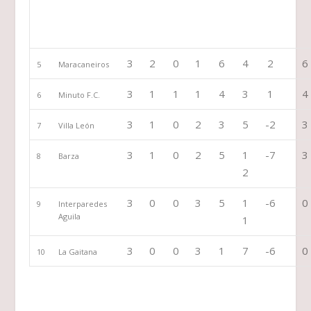
3
2
0
1
6
4
2
6
5
Maracaneiros
3
1
1
1
4
3
1
4
6
Minuto F.C.
3
1
0
2
3
5
-2
3
7
Villa León
3
1
0
2
5
1
-7
3
8
Barza
2
3
0
0
3
5
1
-6
0
9
Interparedes
Aguila
1
3
0
0
3
1
7
-6
0
10
La Gaitana