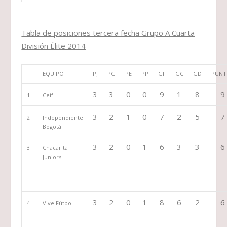
Tabla de posiciones tercera fecha Grupo A Cuarta
División Élite 2014
EQUIPO
PJ
PG
PE
PP
GF
GC
GD
PUNT
3
3
0
0
9
1
8
9
1
Ceif
3
2
1
0
7
2
5
7
2
Independiente
Bogotá
3
2
0
1
6
3
3
6
3
Chacarita
Juniors
3
2
0
1
8
6
2
6
4
Vive Fútbol