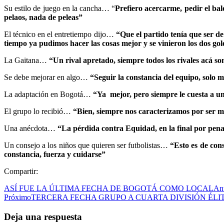
Su estilo de juego en la cancha… “
Prefiero acercarme, pedir el bal
pelaos, nada de peleas”
El técnico en el entretiempo dijo…
“Que el partido tenía que ser 
tiempo ya pudimos hacer las cosas mejor y se vinieron los dos gol
La Gaitana…
“Un rival apretado, siempre todos los rivales acá 
Se debe mejorar en algo…
“Seguir la constancia del equipo, solo 
La adaptación en Bogotá…
“Ya mejor, pero siempre le cuesta a uno
El grupo lo recibió…
“Bien, siempre nos caracterizamos por ser 
Una anécdota…
“La pérdida contra Equidad, en la final por penale
Un consejo a los niños que quieren ser futbolistas…
“Esto es de cons
constancia, fuerza y cuidarse”
Compartir:
ASÍ FUE LA ÚLTIMA FECHA DE BOGOTÁ COMO LOCAL
Ant
Próximo
TERCERA FECHA GRUPO A CUARTA DIVISIÓN ÉLI
Deja una respuesta