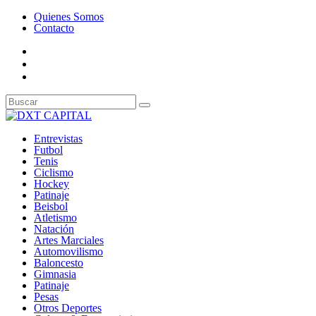
Quienes Somos
Contacto
Entrevistas
Futbol
Tenis
Ciclismo
Hockey
Patinaje
Beisbol
Atletismo
Natación
Artes Marciales
Automovilismo
Baloncesto
Gimnasia
Patinaje
Pesas
Otros Deportes