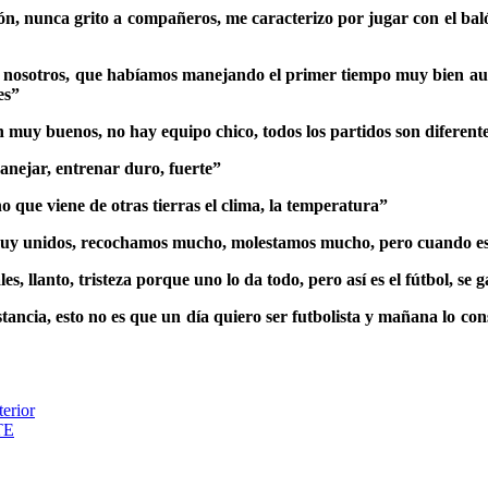
ón, nunca grito a compañeros, me caracterizo por jugar con el balón
de nosotros, que habíamos manejando el primer tiempo muy bien aun
es”
son muy buenos, no hay equipo chico, todos los partidos son difer
manejar, entrenar duro, fuerte”
 que viene de otras tierras el clima, la temperatura”
muy unidos, recochamos mucho, molestamos mucho, pero cuando es 
s, llanto, tristeza porque uno lo da todo, pero así es el fútbol, se 
tancia, esto no es que un día quiero ser futbolista y mañana lo con
erior
TE