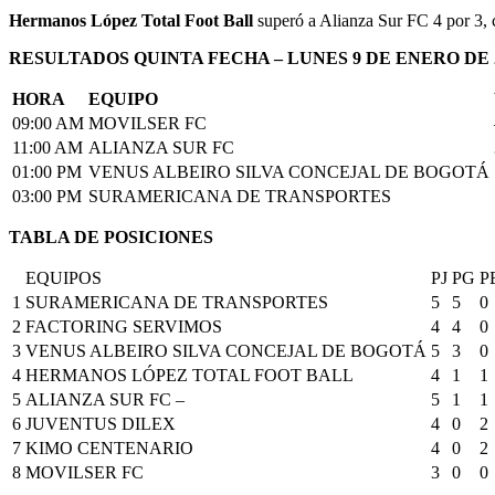
Hermanos López Total Foot Ball
superó a Alianza Sur FC 4 por 3, 
RESULTADOS QUINTA FECHA – LUNES 9 DE ENERO DE 
HORA
EQUIPO
09:00 AM
MOVILSER FC
11:00 AM
ALIANZA SUR FC
01:00 PM
VENUS ALBEIRO SILVA CONCEJAL DE BOGOTÁ
03:00 PM
SURAMERICANA DE TRANSPORTES
TABLA DE POSICIONES
EQUIPOS
PJ
PG
P
1
SURAMERICANA DE TRANSPORTES
5
5
0
2
FACTORING SERVIMOS
4
4
0
3
VENUS ALBEIRO SILVA CONCEJAL DE BOGOTÁ
5
3
0
4
HERMANOS LÓPEZ TOTAL FOOT BALL
4
1
1
5
ALIANZA SUR FC –
5
1
1
6
JUVENTUS DILEX
4
0
2
7
KIMO CENTENARIO
4
0
2
8
MOVILSER FC
3
0
0