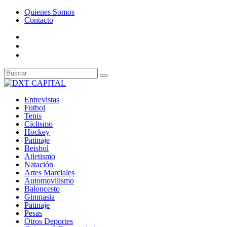
Quienes Somos
Contacto
Entrevistas
Futbol
Tenis
Ciclismo
Hockey
Patinaje
Beisbol
Atletismo
Natación
Artes Marciales
Automovilismo
Baloncesto
Gimnasia
Patinaje
Pesas
Otros Deportes