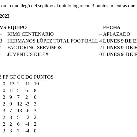
con lo que llegó del séptimo al quinto lugar con 3 puntos, mientras que
2023
VS
EQUIPO
FECHA
–
KIMO CENTENARIO
–
APLAZADO
3
HERMANOS LÓPEZ TOTAL FOOT BALL
4
L
UNES 9
DE E
1
FACTORING SERVIMOS
2
L
UNES 9
DE E
1
JUVENTUS DILEX
0
L
UNES 9
DE E
E
PP
GF
GC
DG
PUNTOS
0
13
2
11
10
0
11
5
6
8
2
9
7
2
6
2
9
12
-3
3
3
7
13
-6
3
2
3
5
-2
2
2
2
6
-4
2
3
3
7
-4
0