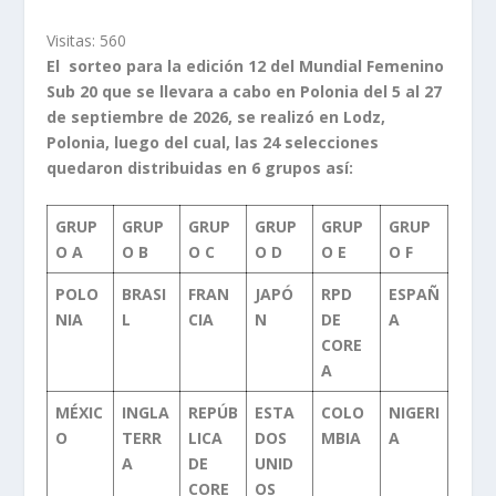
Visitas:
560
El sorteo para la edición 12 del Mundial Femenino
Sub 20 que se llevara a cabo en Polonia del 5 al 27
de septiembre de 2026, se realizó en Lodz,
Polonia, luego del cual, las 24 selecciones
quedaron distribuidas en 6 grupos así:
GRUP
GRUP
GRUP
GRUP
GRUP
GRUP
O A
O B
O C
O D
O E
O F
POLO
BRASI
FRAN
JAPÓ
RPD
ESPAÑ
NIA
L
CIA
N
DE
A
CORE
A
MÉXIC
INGLA
REPÚB
ESTA
COLO
NIGERI
O
TERR
LICA
DOS
MBIA
A
A
DE
UNID
CORE
OS