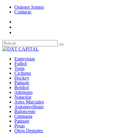
Quienes Somos
Contacto
Entrevistas
Futbol
Tenis
Ciclismo
Hockey
Patinaje
Beisbol
Atletismo
Natación
Artes Marciales
Automovilismo
Baloncesto
Gimnasia
Patinaje
Pesas
Otros Deportes