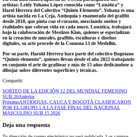
artistas: Leidy Yohana López conocida como “Lunática” y
Harol Herrera del Colectivo “Quinto Elemento”. Yohana es una
artista nacida en La Ceja, Antioquia y enamorada del graffiti
desde 2018, que pinta con el corazón, mezclando sueños y
realidades que cobran vida en cada muro. Lunática, trabajará
bajo la colaboración de Mestizos Klan, quienes se especializan
en la creación de murales, graffitis, esculturas y diseños
digitales, su arte procede de la Comuna 13 de Medellín.
Por su parte, Harold Herrera hace parte del colectivo Bogotano
“Quinto elemento”, quienes llevan desde el año 2022 trabajando
en conjunto el arte de grafitear y más de 15 años dedicándose a
dibujar sobre diferentes superficies y técnicas.
Compartir:
SORTEO DE LA EDICIÓN 12 DEL MUNDIAL FEMENINO
SUB 20
Anterior
Próximo
ANTIOQUIA, CAUCA Y BOGOTÁ CLASIFICARON
POR EL GRUPO 1 A LA FASE FINAL DEL NACIONAL
MASCULINO SUB 15 2026
Deja una respuesta
Tu dirección de correo electrónico no será publicada.
Los campos