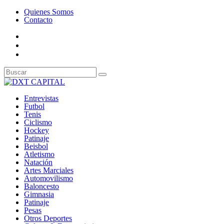
Quienes Somos
Contacto
Entrevistas
Futbol
Tenis
Ciclismo
Hockey
Patinaje
Beisbol
Atletismo
Natación
Artes Marciales
Automovilismo
Baloncesto
Gimnasia
Patinaje
Pesas
Otros Deportes