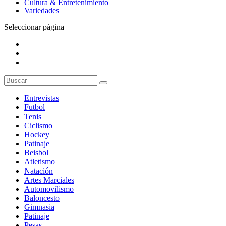
Cultura & Entretenimiento
Variedades
Seleccionar página
Entrevistas
Futbol
Tenis
Ciclismo
Hockey
Patinaje
Beisbol
Atletismo
Natación
Artes Marciales
Automovilismo
Baloncesto
Gimnasia
Patinaje
Pesas