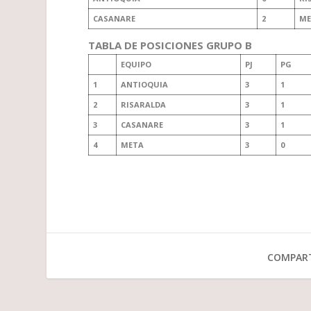
CASANARE
2
ME
TABLA DE POSICIONES GRUPO B
EQUIPO
PJ
PG
1
ANTIOQUIA
3
1
2
RISARALDA
3
1
3
CASANARE
3
1
4
META
3
0
COMPART