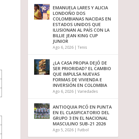
n
EMANUELA LARES Y ALICIA
u
LONDOÑO DOS
i
COLOMBIANAS NACIDAS EN
r
ESTADOS UNIDOS QUE
e
ILUSIONAN AL PAÍS CON LA
l
BILLIE JEAN KING CUP
v
JUNIOR
o
Ago 6, 2026
|
Tenis
l
u
m
¿LA CASA PROPIA DEJÓ DE
e
SER PRIORIDAD? EL CAMBIO
n
QUE IMPULSA NUEVAS
.
FORMAS DE VIVIENDA E
INVERSIÓN EN COLOMBIA
Ago 6, 2026
|
Variedades
ANTIOQUIA PICÓ EN PUNTA
EN EL CLASIFICATORIO DEL
GRUPO 3 EN EL NACIONAL
MASCULINO SUB-21 2026
Ago 5, 2026
|
Futbol