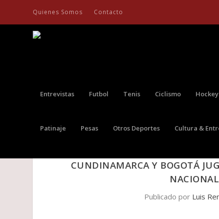
Quienes Somos
Contacto
Entrevistas
Futbol
Tenis
Ciclismo
Hockey
Patinaje
Pesas
Otros Deportes
Cultura & Ent
CUNDINAMARCA Y BOGOTÁ JUGAR
NACIONAL 
Publicado por
Luis Re