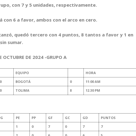
upo, con 7 y 5 unidades, respectivamente.
 con 6 a favor, ambos con el arco en cero.
lcanzó, quedó tercero con 4 puntos, 8 tantos a favor y 1 en
 sin sumar.
E OCTUBRE DE 2024 -GRUPO A
EQUIPO
HORA
0
BOGOTÁ
0
11:00 AM
0
TOLIMA
8
12.30 PM
PG
PE
PP
GF
GC
GD
PUNTOS
1
0
7
0
7
7
2
0
6
0
6
5