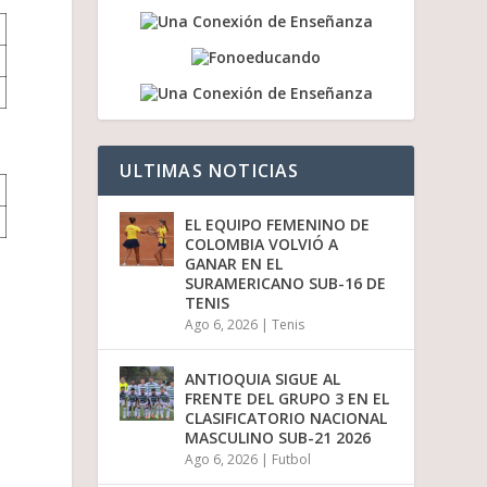
a
/
a
b
a
j
o
p
ULTIMAS NOTICIAS
a
r
a
EL EQUIPO FEMENINO DE
a
COLOMBIA VOLVIÓ A
u
GANAR EN EL
m
SURAMERICANO SUB-16 DE
e
TENIS
n
Ago 6, 2026
|
Tenis
t
a
r
ANTIOQUIA SIGUE AL
o
FRENTE DEL GRUPO 3 EN EL
d
CLASIFICATORIO NACIONAL
i
MASCULINO SUB-21 2026
s
Ago 6, 2026
|
Futbol
m
i