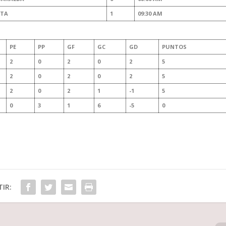
TA
1
09:30 AM
PE
PP
GF
GC
GD
PUNTOS
2
0
2
0
2
5
2
0
2
0
2
5
2
0
2
1
-1
5
0
3
1
6
-5
0
IR: