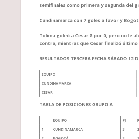
semifinales como primera y segunda del gr
Cundinamarca con 7 goles a favor y Bogotá
Tolima goleó a Cesar 8 por 0, pero no le a
contra, mientras que Cesar finalizó último
RESULTADOS TERCERA FECHA SÁBADO 12 D
EQUIPO
CUNDINAMARCA
CESAR
TABLA DE POSICIONES GRUPO A
EQUIPO
PJ
1
CUNDINAMARCA
3
2
2
BOGOTÁ
3
1