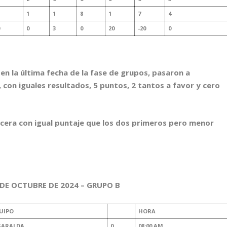
1
1
8
1
7
4
0
3
0
20
-20
0
en la última fecha de la fase de grupos, pasaron a
, con iguales resultados, 5 puntos, 2 tantos a favor y cero
cera con igual puntaje que los dos primeros pero menor
DE OCTUBRE DE 2024 – GRUPO B
UIPO
HORA
SARALDA
0
08:00 AM