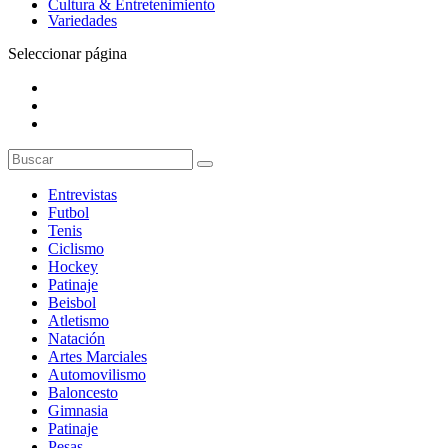
Cultura & Entretenimiento
Variedades
Seleccionar página
Entrevistas
Futbol
Tenis
Ciclismo
Hockey
Patinaje
Beisbol
Atletismo
Natación
Artes Marciales
Automovilismo
Baloncesto
Gimnasia
Patinaje
Pesas