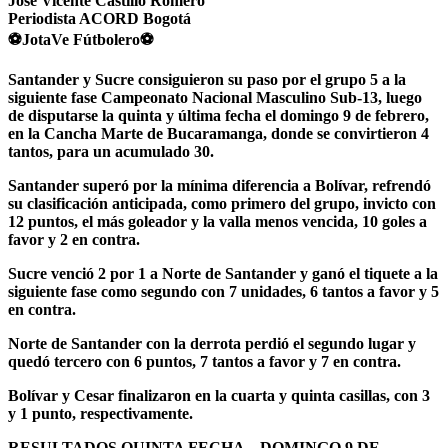
José Vicente Castillo Romero
Periodista ACORD Bogotá
⚽
JotaVe Fútbolero
⚽
Santander y Sucre consiguieron su paso por el grupo 5 a la
siguiente fase Campeonato Nacional Masculino Sub-13, luego
de disputarse la quinta y última fecha el domingo 9 de febrero,
en la Cancha Marte de Bucaramanga, donde se convirtieron 4
tantos, para un acumulado 30.
Santander superó por la mínima diferencia a Bolívar, refrendó
su clasificación anticipada, como primero del grupo, invicto con
12 puntos, el más goleador y la valla menos vencida, 10 goles a
favor y 2 en contra.
Sucre venció 2 por 1 a Norte de Santander y ganó el tiquete a la
siguiente fase como segundo con 7 unidades, 6 tantos a favor y 5
en contra.
Norte de Santander con la derrota perdió el segundo lugar y
quedó tercero con 6 puntos, 7 tantos a favor y 7 en contra.
Bolívar y Cesar finalizaron en la cuarta y quinta casillas, con 3
y 1 punto, respectivamente.
RESULTADOS QUINTA FECHA – DOMINGO 9 DE