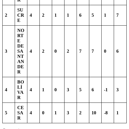
SU
2
CR
4
2
1
1
6
5
1
7
E
NO
RT
E
DE
3
SA
4
2
0
2
7
7
0
6
NT
AN
DE
R
BO
LÍ
4
4
1
0
3
5
6
-1
3
VA
R
CE
5
SA
4
0
1
3
2
10
-8
1
R