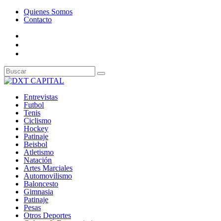
Quienes Somos
Contacto
Entrevistas
Futbol
Tenis
Ciclismo
Hockey
Patinaje
Beisbol
Atletismo
Natación
Artes Marciales
Automovilismo
Baloncesto
Gimnasia
Patinaje
Pesas
Otros Deportes