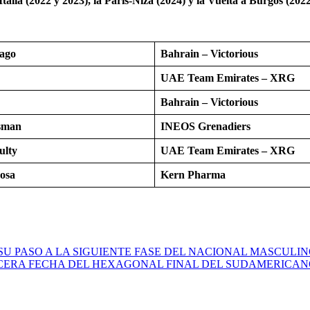
Italia (2022 y 2023), la París-Niza (2024) y la Vuelta a Burgos (2022
rago
Bahrain – Victorious
UAE Team Emirates – XRG
Bahrain – Victorious
sman
INEOS Grenadiers
lty
UAE Team Emirates – XRG
osa
Kern Pharma
U PASO A LA SIGUIENTE FASE DEL NACIONAL MASCULINO 
CERA FECHA DEL HEXAGONAL FINAL DEL SUDAMERICAN