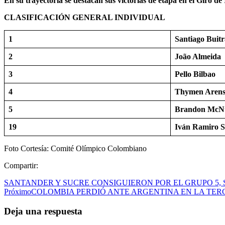
En su trayectoria se destacan sus victorias de etapa en el Giro de 
CLASIFICACIÓN GENERAL INDIVIDUAL
1
Santiago Buit
2
João Almeida
3
Pello Bilbao
4
Thymen Aren
5
Brandon McNu
19
Iván Ramiro S
Foto Cortesía: Comité Olímpico Colombiano
Compartir:
SANTANDER Y SUCRE CONSIGUIERON POR EL GRUPO 5, S
Próximo
COLOMBIA PERDIÓ ANTE ARGENTINA EN LA TER
Deja una respuesta