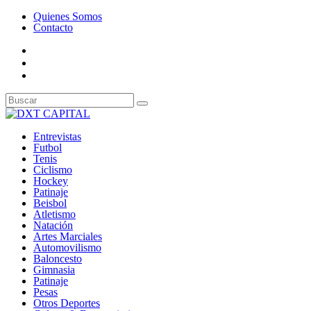
Quienes Somos
Contacto
Entrevistas
Futbol
Tenis
Ciclismo
Hockey
Patinaje
Beisbol
Atletismo
Natación
Artes Marciales
Automovilismo
Baloncesto
Gimnasia
Patinaje
Pesas
Otros Deportes